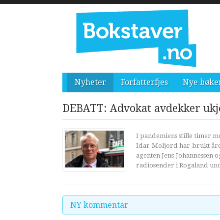
Nyheter
Forfatterfjes
Nye bøke
DEBATT: Advokat avdekker ukje
I pandemiens stille timer m
Idar Moljord har brukt åre
agenten Jens Johannessen o
radiosender i Rogaland un
NY kommentar