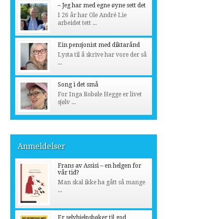
– Jeg har med egne øyne sett det
I 26 år har Ole André Lie
arbeidet tett ...
Ein pensjonist med diktarånd
Lysta til å skrive har vore der så
...
Song i det små
For Inga Robøle Hegge er livet
sjølv ...
Anmeldelser
Frans av Assisi – en helgen for
vår tid?
Man skal ikke ha gått så mange
...
Er selvhjelpsbøker til god