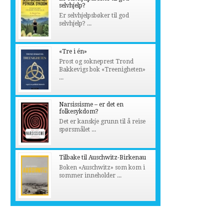
selvhjelp?
Er selvhjelpsbøker til god
selvhjelp? ...
«Tre i én»
Prost og sokneprest Trond
Bakkevigs bok «Treenigheten»
...
Narsissisme – er det en
folkesykdom?
Det er kanskje grunn til å reise
spørsmålet ...
Tilbake til Auschwitz-Birkenau
Boken «Auschwitz» som kom i
sommer inneholder ...