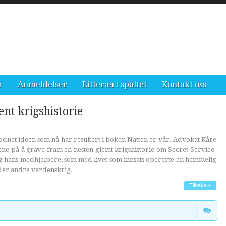
r
Anmeldelser
Litterært spaltet
Kontakt oss
nt krigshistorie
odnet ideen som nå har resultert i boken Natten er vår. Advokat Kåre
ne på å grave fram en nesten glemt krigshistorie om Secret Service-
g hans medhjelpere, som med livet som innsats opererte en hemmelig
der andre verdenskrig.
Tilbake »