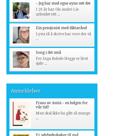
– Jeg har med egne øyne sett det
I 26 år har Ole André Lie
arbeidet tett ...
Ein pensjonist med diktarånd
Lysta til å skrive har vore der så
...
Song i det små
For Inga Robøle Hegge er livet
sjølv ...
Anmeldelser
Frans av Assisi – en helgen for
vår tid?
Man skal ikke ha gått så mange
...
Er selvhjelpsbøker til god