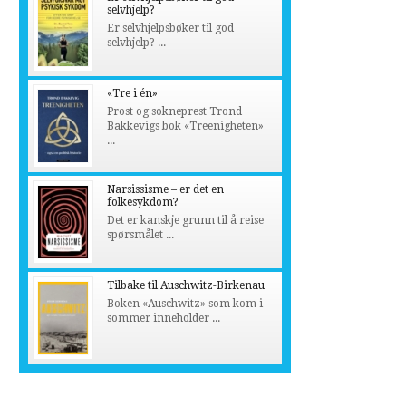
selvhjelp?
Er selvhjelpsbøker til god
selvhjelp? ...
«Tre i én»
Prost og sokneprest Trond
Bakkevigs bok «Treenigheten»
...
Narsissisme – er det en
folkesykdom?
Det er kanskje grunn til å reise
spørsmålet ...
Tilbake til Auschwitz-Birkenau
Boken «Auschwitz» som kom i
sommer inneholder ...