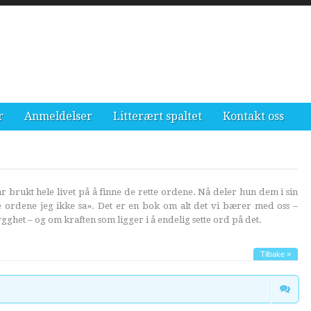
r
Anmeldelser
Litterært spaltet
Kontakt oss
 brukt hele livet på å finne de rette ordene. Nå deler hun dem i sin
de ordene jeg ikke sa». Det er en bok om alt det vi bærer med oss –
ygghet – og om kraften som ligger i å endelig sette ord på det.
Tilbake »