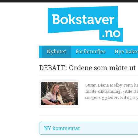
Nyheter
Forfatterfjes
Nye bøke
DEBATT: Ordene som måtte ut
Susan Diana Melby Fenn har
første diktsamling, «Alle 
sorger og gleder, tvil og tr
NY kommentar