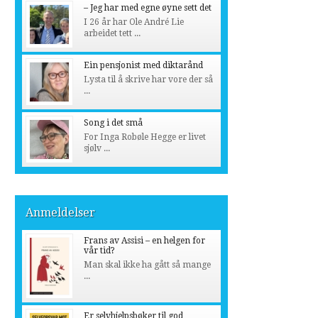
– Jeg har med egne øyne sett det
I 26 år har Ole André Lie
arbeidet tett ...
Ein pensjonist med diktarånd
Lysta til å skrive har vore der så
...
Song i det små
For Inga Robøle Hegge er livet
sjølv ...
Anmeldelser
Frans av Assisi – en helgen for
vår tid?
Man skal ikke ha gått så mange
...
Er selvhjelpsbøker til god