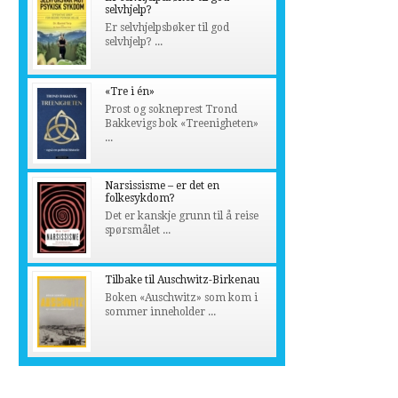
selvhjelp?
Er selvhjelpsbøker til god
selvhjelp? ...
«Tre i én»
Prost og sokneprest Trond
Bakkevigs bok «Treenigheten»
...
Narsissisme – er det en
folkesykdom?
Det er kanskje grunn til å reise
spørsmålet ...
Tilbake til Auschwitz-Birkenau
Boken «Auschwitz» som kom i
sommer inneholder ...