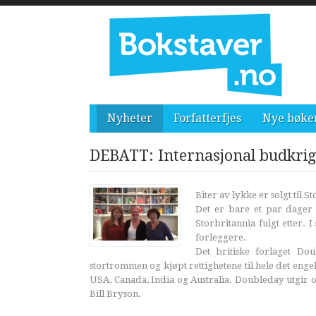
Nyheter
Forfatterfjes
Nye bøke
DEBATT: Internasjonal budkrig
Biter av lykke er solgt til S
Det er bare et par dager s
Storbritannia fulgt etter.
forleggere.
Det britiske forlaget D
stortrommen og kjøpt rettighetene til hele det engels
USA, Canada, India og Australia. Doubleday utgir o
Bill Bryson.