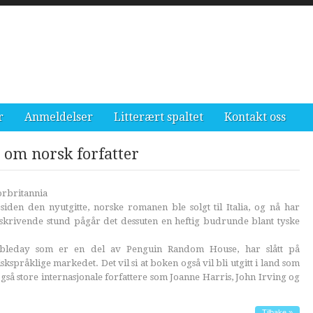
r
Anmeldelser
Litterært spaltet
Kontakt oss
 om norsk forfatter
torbritannia
iden den nyutgitte, norske romanen ble solgt til Italia, og nå har
 I skrivende stund pågår det dessuten en heftig budrunde blant tyske
oubleday som er en del av Penguin Random House, har slått på
kspråklige markedet. Det vil si at boken også vil bli utgitt i land som
gså store internasjonale forfattere som Joanne Harris, John Irving og
Tilbake »