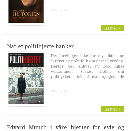
...
29.01.2024
les mer »
Når et politihjerte banker
Det foreligger ikke for mye litteratur
skrevet av politifolk om deres hverdag.
Derfor bør enhver ny bok hilses
velkommen. Seriøse bøker om
politiyrket er både til nytte og glede; de
...
24.01.2024
les mer »
Edvard Munch i våre hjerter for evig og