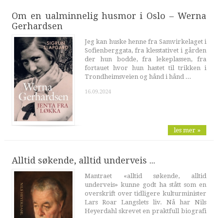
Om en ualminnelig husmor i Oslo – Werna
Gerhardsen
Jeg kan huske henne fra Samvirkelaget i
Sofienberggata, fra klesstativet i gården
der hun bodde, fra lekeplassen, fra
fortauet hvor hun hastet til trikken i
Trondheimsveien og hånd i hånd ...
16.09.2024
les mer »
Alltid søkende, alltid underveis ...
Mantraet «alltid søkende, alltid
underveis» kunne godt ha stått som en
overskrift over tidligere kulturminister
Lars Roar Langslets liv. Nå har Nils
Heyerdahl skrevet en praktfull biografi