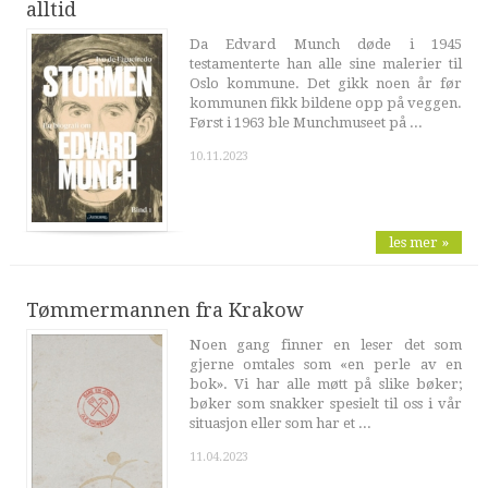
alltid
Da Edvard Munch døde i 1945
testamenterte han alle sine malerier til
Oslo kommune. Det gikk noen år før
kommunen fikk bildene opp på veggen.
Først i 1963 ble Munchmuseet på ...
10.11.2023
les mer »
Tømmermannen fra Krakow
Noen gang finner en leser det som
gjerne omtales som «en perle av en
bok». Vi har alle møtt på slike bøker;
bøker som snakker spesielt til oss i vår
situasjon eller som har et ...
11.04.2023