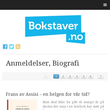
Anmeldelser, Biografi
‹
›
1
2
3
4
5
6
Frans av Assisi – en helgen for vår tid?
Man skal ikke ha gått så mange år på
skolen før man i en lesebok har støtt på