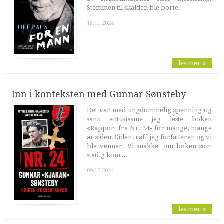
Stemmen til skalden ble borte.
15.11.2024
les mer »
Inn i konteksten med Gunnar Sønsteby
Det var med ungdommelig spenning og
sann entusiasme jeg leste boken
«Rapport fra Nr. 24» for mange, mange
år siden. Siden traff jeg forfatteren og vi
ble venner. Vi snakket om boken som
stadig kom ...
09.10.2024
les mer »