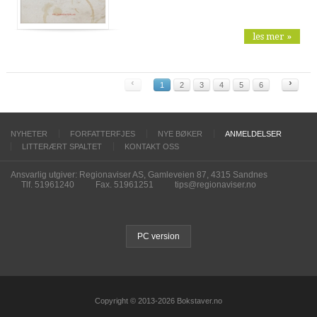
les mer »
‹
›
1
2
3
4
5
6
NYHETER
FORFATTERFJES
NYE BØKER
ANMELDELSER
LITTERÆRT SPALTET
KONTAKT OSS
Ansvarlig utgiver: Regionaviser AS, Gamleveien 87, 4315 Sandnes
Tlf. 51961240
Fax. 51961251
tips@regionaviser.no
PC version
Copyright © 2013-2026 Bokstaver.no