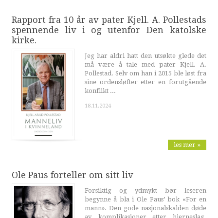
Rapport fra 10 år av pater Kjell. A. Pollestads
spennende liv i og utenfor Den katolske
kirke.
Jeg har aldri hatt den utsøkte glede det
må være å tale med pater Kjell. A.
Pollestad. Selv om han i 2015 ble løst fra
sine ordensløfter etter en forutgående
konflikt ...
18.11.2024
les mer »
Ole Paus forteller om sitt liv
Forsiktig og ydmykt bør leseren
begynne å bla i Ole Paus’ bok «For en
mann». Den gode nasjonalskalden døde
av komplikasjoner etter hjerneslag.