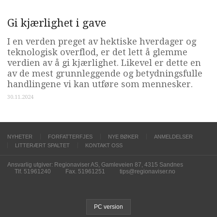
Gi kjærlighet i gave
I en verden preget av hektiske hverdager og
teknologisk overflod, er det lett å glemme
verdien av å gi kjærlighet. Likevel er dette en
av de mest grunnleggende og betydningsfulle
handlingene vi kan utføre som mennesker.
30.11.2024
NYHETER
FORFATTERFJES
NYE BØKER
ANMELDELSER
LITTERÆRT SPALTET
KONTAKT OSS
Ansvarlig utgiver: Regionaviser AS, Gamleveien 87, 4315 Sandnes
Tlf. 51961240
Fax. 51961251
tips@regionaviser.no
PC version