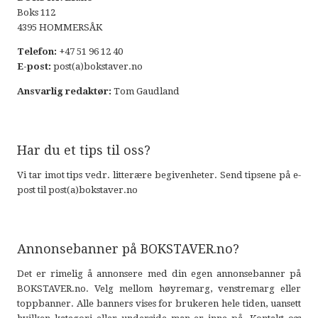
Boks 112
4395 HOMMERSÅK
Telefon:
+47 51 96 12 40
E-post:
post(a)bokstaver.no
Ansvarlig redaktør:
Tom Gaudland
Har du et tips til oss?
Vi tar imot tips vedr. litterære begivenheter. Send tipsene på e-
post til
post(a)bokstaver.no
Annonsebanner på BOKSTAVER.no?
Det er rimelig å annonsere med din egen annonsebanner på
BOKSTAVER.no. Velg mellom høyremarg, venstremarg eller
toppbanner. Alle banners vises for brukeren hele tiden, uansett