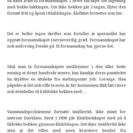
ha nådd fram til formannskapet. I hvert fall skjer det ingenting
med bekke-lukkingen. Om ikke bekken går i engen, flyter den
fortsatt fritt og åpent i Klubbhagen. Ålefisket fortsetter som før.
Det er heller ingen skrifter som forteller at spørsmålet har
opptatt formannskapet i nevneverdig grad. Formannskapet har
nok andre ting å tenke på. Et formannskap har gjerne det.
Skal man ta formannskapets medlemmer i den aller beste
mening et drøyt hundreår senere, kan kanskje deres passitivitet
ha skyldtes en uttalelse fra stadsingeniør Joh. Lorange. Han
påpekte at det nok ville ta noen år før kommunen fikk fatt i store
nok steinheller til å tildekke bekken med…
Vannstandsproblemene fortsatte imidlertid, ikke minst for
søstrene Davidsen. Først i 1898 går Klubbselskapet med på å
tildekke bekken gjennom Klubbhagen. Det skjer imidlertid ikke
uten at det viftes med noen kravstore hender fra