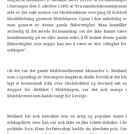
i Stavanger den 3. oktober i 1892 at "Fra sunnhedskommisjonens
side er det vakt motion om Skolebækkens overgang til dobbelt
kloakkledning gjennom Klubbhaven. Ogsaa i den anledning er
man generet av denne gamle fiskerettighet. Man henstiller
ærbødig til det ærede formannskap om det ikke kunne være
hensiktsmessig på en eller annen måte, å få innløst denne gamle
fiskerettighet, som neppe kan sies å være av stor viktighet for
selskapet".
(At det var det gamle klubbmedlemmet Alexander L. Kielland
som, i egenskap av Stavangers magistrat, skulle foreslå at det ble
lagt et kommunalt lokk over Skolebekken og dermed satt en
stopper for ålefisket i Klubbhagen, var det nok mange i
klubbkretsen som hadde tungt for å svelge.
Kielland ble nok betraktet som en artig og populær mann i
selskapslivet, men han var nok ikke en like velsett deltaker i de
politiske fora. Hans forfatterskap hadde sin absolutte pris. Om