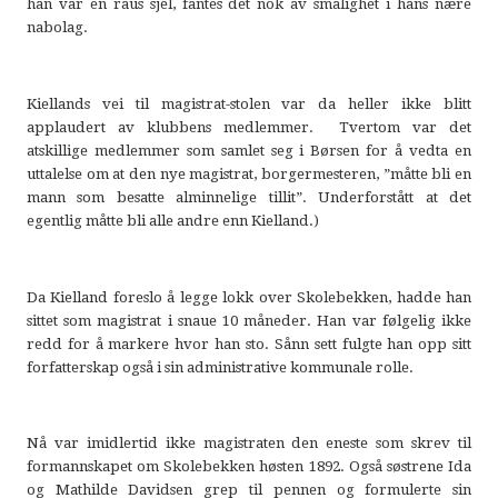
han var en raus sjel, fantes det nok av smålighet i hans nære
nabolag.
Kiellands vei til magistrat-stolen var da heller ikke blitt
applaudert av klubbens medlemmer. Tvertom var det
atskillige medlemmer som samlet seg i Børsen for å vedta en
uttalelse om at den nye magistrat, borgermesteren, ”måtte bli en
mann som besatte alminnelige tillit”. Underforstått at det
egentlig måtte bli alle andre enn Kielland.)
Da Kielland foreslo å legge lokk over Skolebekken, hadde han
sittet som magistrat i snaue 10 måneder. Han var følgelig ikke
redd for å markere hvor han sto. Sånn sett fulgte han opp sitt
forfatterskap også i sin administrative kommunale rolle.
Nå var imidlertid ikke magistraten den eneste som skrev til
formannskapet om Skolebekken høsten 1892. Også søstrene Ida
og Mathilde Davidsen grep til pennen og formulerte sin