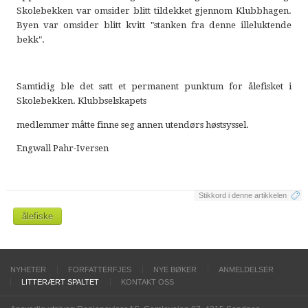
Skolebekken var omsider blitt tildekket gjennom Klubbhagen.
Byen var omsider blitt kvitt "stanken fra denne illeluktende
bekk".
Samtidig ble det satt et permanent punktum for ålefisket i
Skolebekken. Klubbselskapets
medlemmer måtte finne seg annen utendørs høstsyssel.
Engwall Pahr-Iversen
Stikkord i denne artikkelen
ålefiske
NYHETER
FORFATTERFJES
NYE BØKER
ANMELDELSER
LITTERÆRT SPALTET
KONTAKT OSS