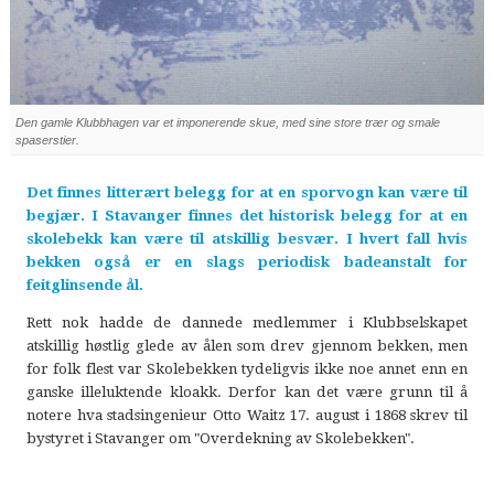
Den gamle Klubbhagen var et imponerende skue, med sine store trær og smale
spaserstier.
Det finnes litterært belegg for at en sporvogn kan være til
begjær. I Stavanger finnes det historisk belegg for at en
skolebekk kan være til atskillig besvær. I hvert fall hvis
bekken også er en slags periodisk badeanstalt for
feitglinsende ål.
Rett nok hadde de dannede medlemmer i Klubbselskapet
atskillig høstlig glede av ålen som drev gjennom bekken, men
for folk flest var Skolebekken tydeligvis ikke noe annet enn en
ganske illeluktende kloakk. Derfor kan det være grunn til å
notere hva stadsingenieur Otto Waitz 17. august i 1868 skrev til
bystyret i Stavanger om "Overdekning av Skolebekken".