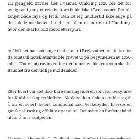
Til gjengjeld trivdes ålen i vannet. Omkring 1920 ble det for
øvrig satt i gang et relativt storstilt ålefiske i Breiavatnet. Det ble
fanget både mye og fet ål. Den lot seg imidlertid ikke selge på
det lokale markedet. I stedet ble ålen eksportert til Hamburg,
hvor den skal ha blitt sterkt etterspurt.
At ålefisket har hatt lange tradisjoner i Breiavatnet, ble bekreftet
da tomta til hotell Atlantic ble gravet ut på begynnelsen av 1950-
tallet. Under utgravingen ble det funnet en ålekrok som skal ha
stammet fra den tidlige middelalder.
Etter hvert var det ikke bare stadsingeniøren som var bekymret
for Klubbselskapets ålefiske i Skolebekken. Saken utviklet seg til
å bli en svært betent kommunal sak. Verkebyllen krevde en
ganske så rask og effektiv operasjon. Det måtte en forfatterhånd
til for å føre skalpellen.
Magistrat Alexander L. Kielland skrev derfor til formannskapet