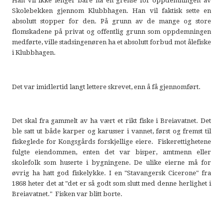
Han vil ikke lenger bare ha en grense for oppdemningen av
Skolebekken gjennom Klubbhagen. Han vil faktisk sette en
absolutt stopper for den. På grunn av de mange og store
flomskadene på privat og offentlig grunn som oppdemningen
medførte, ville stadsingenøren ha et absolutt forbud mot ålefiske
i Klubbhagen.
Det var imidlertid langt lettere skrevet, enn å få gjennomført.
Det skal fra gammelt av ha vært et rikt fiske i Breiavatnet. Det
ble satt ut både karper og karusser i vannet, først og fremst til
fiskeglede for Kongsgårds forskjellige eiere. Fiskerettighetene
fulgte eiendommen, enten det var bisper, amtmenn eller
skolefolk som huserte i bygningene. De ulike eierne må for
øvrig ha hatt god fiskelykke. I en "Stavangersk Cicerone" fra
1868 heter det at "det er så godt som slutt med denne herlighet i
Breiavatnet." Fisken var blitt borte.