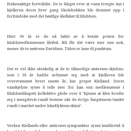
frøkenaktige fortvilelse. De to klaget over at vann trengte inn i
kjelleren deres hver gang Skolebekken ble demmet opp i
forbindelse med det høstlige ålefisket til Klubben.
Etter 36 år er de nå lutlei av å betale prisen for
klubbmedlemmenes ålefest. Nå får det være mer enn nok,
mener de to søstrene Davidsen. Tiden er inne til punktum.
Det er vel ikke utenkelig at de to tålmodige søstrenes skjebne,
som i 36 år hadde avfunnet seg med at kjelleren ble
oversvømmet hvert eneste år, har grepet Kielland. Deres
vanskjebne synes å telle mer for han enn medlemmene i
Klubbselskapets kollektive glede over å "kjenne at ålen bredte
seg i mengdevis rundt benene når de ivrige fangstmenn tumlet
rundt i mørket under håndlyktens skinn".
Verken Kiellands eller søstrenes synspunkter synes imidlertid å