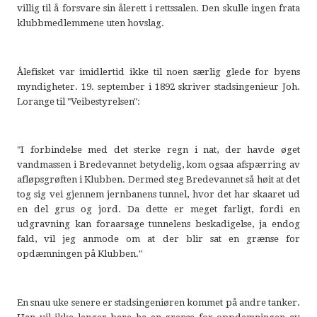
villig til å forsvare sin ålerett i rettssalen. Den skulle ingen frata
klubbmedlemmene uten hovslag.
Ålefisket var imidlertid ikke til noen særlig glede for byens
myndigheter. 19. september i 1892 skriver stadsingenieur Joh.
Lorange til "Veibestyrelsen":
"I forbindelse med det sterke regn i nat, der havde øget
vandmassen i Bredevannet betydelig, kom ogsaa afspærring av
afløpsgrøften i Klubben. Dermed steg Bredevannet så høit at det
tog sig vei gjennem jernbanens tunnel, hvor det har skaaret ud
en del grus og jord. Da dette er meget farligt, fordi en
udgravning kan foraarsage tunnelens beskadigelse, ja endog
fald, vil jeg anmode om at der blir sat en grænse for
opdæmningen på Klubben."
En snau uke senere er stadsingeniøren kommet på andre tanker.