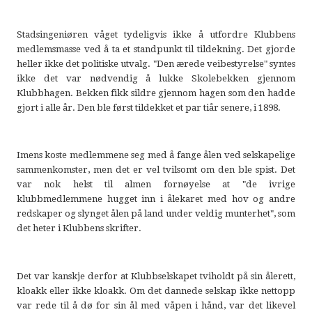
Stadsingeniøren våget tydeligvis ikke å utfordre Klubbens
medlemsmasse ved å ta et standpunkt til tildekning. Det gjorde
heller ikke det politiske utvalg. "Den ærede veibestyrelse" syntes
ikke det var nødvendig å lukke Skolebekken gjennom
Klubbhagen. Bekken fikk sildre gjennom hagen som den hadde
gjort i alle år. Den ble først tildekket et par tiår senere, i 1898.
Imens koste medlemmene seg med å fange ålen ved selskapelige
sammenkomster, men det er vel tvilsomt om den ble spist. Det
var nok helst til almen fornøyelse at "de ivrige
klubbmedlemmene hugget inn i ålekaret med hov og andre
redskaper og slynget ålen på land under veldig munterhet", som
det heter i Klubbens skrifter.
Det var kanskje derfor at Klubbselskapet tviholdt på sin ålerett,
kloakk eller ikke kloakk. Om det dannede selskap ikke nettopp
var rede til å dø for sin ål med våpen i hånd, var det likevel