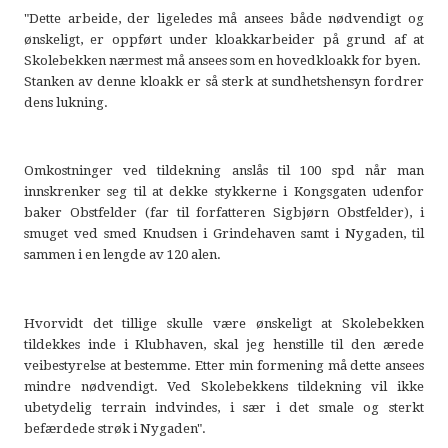
"Dette arbeide, der ligeledes må ansees både nødvendigt og
ønskeligt, er oppført under kloakkarbeider på grund af at
Skolebekken nærmest må ansees som en hovedkloakk for byen.
Stanken av denne kloakk er så sterk at sundhetshensyn fordrer
dens lukning.
Omkostninger ved tildekning anslås til 100 spd når man
innskrenker seg til at dekke stykkerne i Kongsgaten udenfor
baker Obstfelder (far til forfatteren Sigbjørn Obstfelder), i
smuget ved smed Knudsen i Grindehaven samt i Nygaden, til
sammen i en lengde av 120 alen.
Hvorvidt det tillige skulle være ønskeligt at Skolebekken
tildekkes inde i Klubhaven, skal jeg henstille til den ærede
veibestyrelse at bestemme. Etter min formening må dette ansees
mindre nødvendigt. Ved Skolebekkens tildekning vil ikke
ubetydelig terrain indvindes, i sær i det smale og sterkt
befærdede strøk i Nygaden".