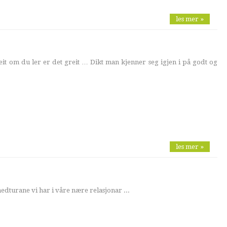
les mer »
it om du ler er det greit … Dikt man kjenner seg igjen i på godt og
les mer »
dturane vi har i våre nære relasjonar ...