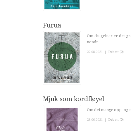
Furua
Om du griner er det gre
vondt
27.08.2021
|
Debatt (0)
Mjuk som kordfløyel
Om dei mange opp- og ne
23.06.2021
|
Debatt (0)