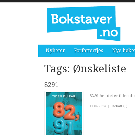
Nyheter
Forfatterfjes
Nye bøke
Tags: Ønskeliste
8291
82,91 år - det er tiden du 
11.04.2024
|
Debatt (0)