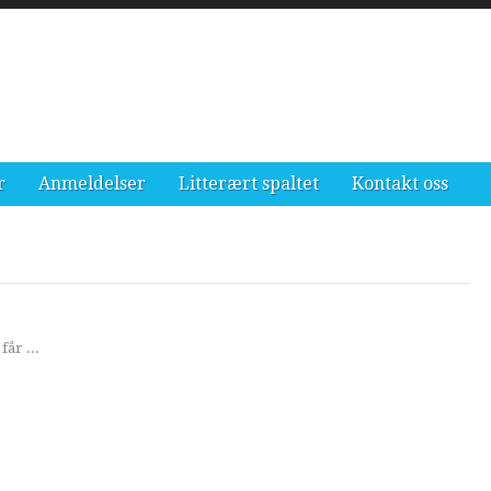
r
Anmeldelser
Litterært spaltet
Kontakt oss
får ...