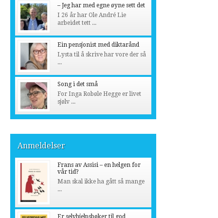
– Jeg har med egne øyne sett det
I 26 år har Ole André Lie
arbeidet tett ...
Ein pensjonist med diktarånd
Lysta til å skrive har vore der så
...
Song i det små
For Inga Robøle Hegge er livet
sjølv ...
Anmeldelser
Frans av Assisi – en helgen for
vår tid?
Man skal ikke ha gått så mange
...
Er selvhjelpsbøker til god