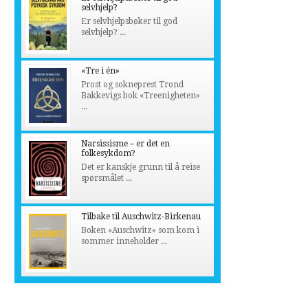
selvhjelp?
Er selvhjelpsbøker til god
selvhjelp? ...
«Tre i én»
Prost og sokneprest Trond
Bakkevigs bok «Treenigheten»
...
Narsissisme – er det en
folkesykdom?
Det er kanskje grunn til å reise
spørsmålet ...
Tilbake til Auschwitz-Birkenau
Boken «Auschwitz» som kom i
sommer inneholder ...