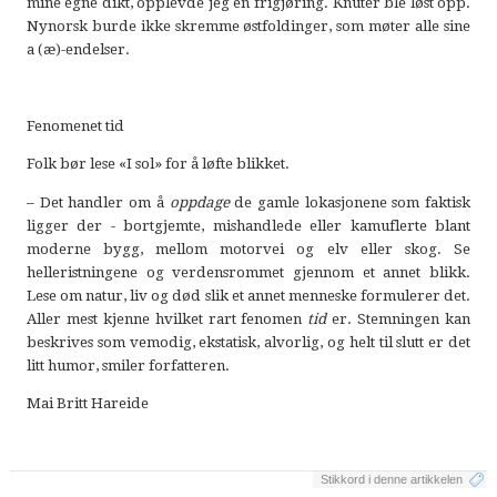
mine egne dikt, opplevde jeg en frigjøring. Knuter ble løst opp.
Nynorsk burde ikke skremme østfoldinger, som møter alle sine
a (æ)-endelser.
Fenomenet tid
Folk bør lese «I sol» for å løfte blikket.
– Det handler om å
oppdage
de gamle lokasjonene som faktisk
ligger der - bortgjemte, mishandlede eller kamuflerte blant
moderne bygg, mellom motorvei og elv eller skog. Se
helleristningene og verdensrommet gjennom et annet blikk.
Lese om natur, liv og død slik et annet menneske formulerer det.
Aller mest kjenne hvilket rart fenomen
tid
er. Stemningen kan
beskrives som vemodig, ekstatisk, alvorlig, og helt til slutt er det
litt humor, smiler forfatteren.
Mai Britt Hareide
Stikkord i denne artikkelen