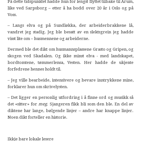
På dette tidspunktet hadde hun for lengst flyttet tilbake til Årum,
like ved Sarpsborg – etter å ha bodd over 20 år i Oslo og på
Voss.
– Langs elva og på Sundløkka, der arbeiderbrakkene lå,
vandret jeg stadig. Jeg ble besatt av en slektsgrein jeg hadde
visst lite om – husmennene og arbeiderne.
Dermed ble det dikt om husmannsplassene Grasto og Gripen, og
skogen ved Skadalen. Og ikke minst elva - med landskapet,
bordtomtene, tømmerlensa, Vesten. Her hadde de ukjente
forfedrene hennes holdt til.
– Jeg ville bearbeide, intensivere og bevare inntrykkene mine,
forklarer hun om skrivelysten.
– Det ligger en personlig utfordring i å finne ord og musikk så
det «sitter» for
meg
. Sjangeren fikk bli som den ble. En del av
diktene har lange, bølgende linjer – andre har knappe linjer.
Noen dikt forteller en historie.
Ikkje bare lokale lesere