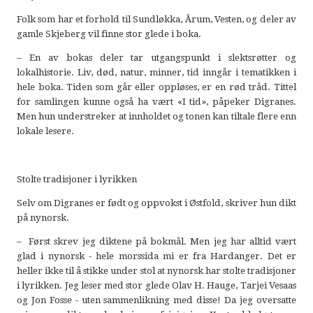
Folk som har et forhold til Sundløkka, Årum, Vesten, og deler av
gamle Skjeberg vil finne stor glede i boka.
– En av bokas deler tar utgangspunkt i slektsrøtter og
lokalhistorie. Liv, død, natur, minner, tid inngår i tematikken i
hele boka. Tiden som går eller oppløses, er en rød tråd. Tittel
for samlingen kunne også ha vært «I tid», påpeker Digranes.
Men hun understreker at innholdet og tonen kan tiltale flere enn
lokale lesere.
Stolte tradisjoner i lyrikken
Selv om Digranes er født og oppvokst i Østfold, skriver hun dikt
på nynorsk.
– Først skrev jeg diktene på bokmål. Men jeg har alltid vært
glad i nynorsk - hele morssida mi er fra Hardanger. Det er
heller ikke til å stikke under stol at nynorsk har stolte tradisjoner
i lyrikken. Jeg leser med stor glede Olav H. Hauge, Tarjei Vesaas
og Jon Fosse - uten sammenlikning med disse! Da jeg oversatte