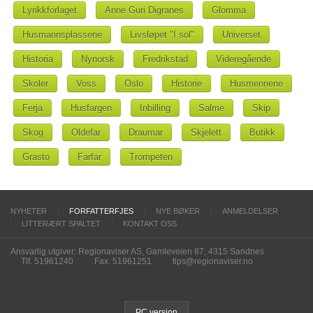
Lyrikkforlaget
Anne Guri Digranes
Glomma
Husmannsplassene
Livsløpet "I sol"
Universet
Historia
Nynorsk
Fredrikstad
Videregående
Skoler
Voss
Oslo
Historie
Husmennene
Ferja
Husfargen
Inbilling
Salme
Skip
Skog
Oldefar
Draumar
Skjelett
Butikk
Grasto
Farfar
Trompeten
NYHETER
FORFATTERFJES
NYE BØKER
ANMELDELSER
LITTERÆRT SPALTET
KONTAKT OSS
Ansvarlig utgiver: Regionaviser AS, Gamleveien 87, 4315 Sandnes
Tlf. 51961240
Fax. 51961251
tips@regionaviser.no
PC version