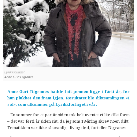
Lyrikkforlaget
Anne Guri Digranes
Anne Guri Digranes hadde latt pennen ligge i førti år, før
hun plukket den fram igjen. Resultatet ble diktsamlingen «I
sol», som utkommer på Lyrikkforlaget i vår.
– En sommer for et par år siden tok helt uventet et lite dikt form
– det var førti år siden sist, da jeg som 18-åring skrev noen dikt.
Tematikken var ikke så uvanlig - liv og død, forteller Digranes.