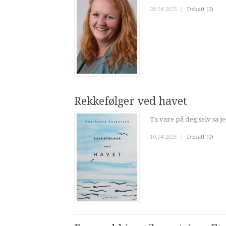
28.04.2025
|
Debatt (0)
Rekkefølger ved havet
Ta vare på deg selv sa je
10.04.2025
|
Debatt (0)