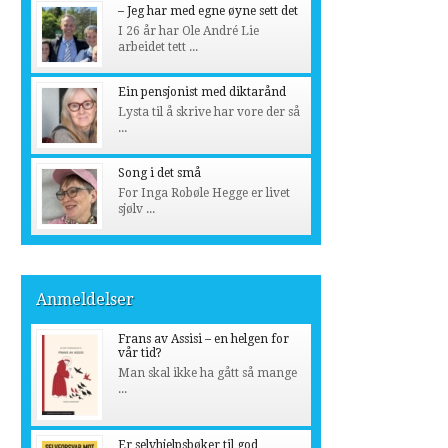
– Jeg har med egne øyne sett det
I 26 år har Ole André Lie
arbeidet tett ...
Ein pensjonist med diktarånd
Lysta til å skrive har vore der så
...
Song i det små
For Inga Robøle Hegge er livet
sjølv ...
Anmeldelser
Frans av Assisi – en helgen for
vår tid?
Man skal ikke ha gått så mange
...
Er selvhjelpsbøker til god