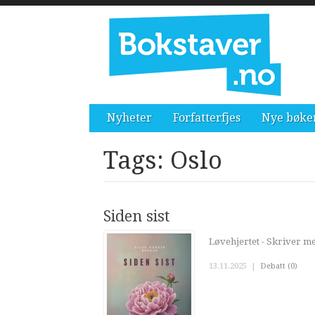
Nyheter
Forfatterfjes
Nye bøke
Tags: Oslo
Siden sist
Løvehjertet - Skriver me
13.11.2025
|
Debatt (0)