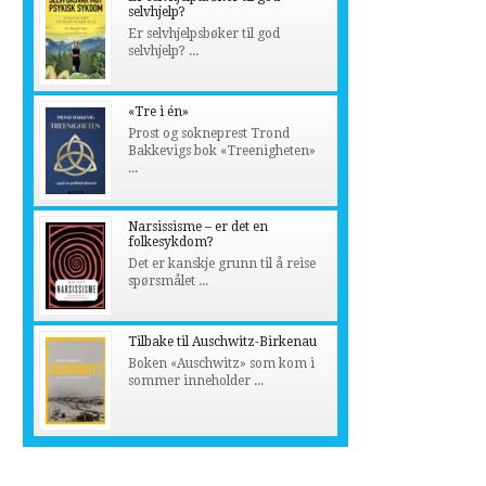
selvhjelp?
Er selvhjelpsbøker til god
selvhjelp? ...
«Tre i én»
Prost og sokneprest Trond
Bakkevigs bok «Treenigheten»
...
Narsissisme – er det en
folkesykdom?
Det er kanskje grunn til å reise
spørsmålet ...
Tilbake til Auschwitz-Birkenau
Boken «Auschwitz» som kom i
sommer inneholder ...