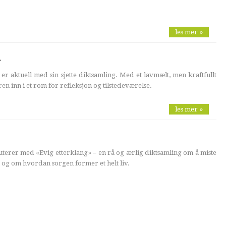
les mer »
d
r aktuell med sin sjette diktsamling. Med et lavmælt, men kraftfullt
en inn i et rom for refleksjon og tilstedeværelse.
les mer »
uterer med «Evig etterklang» – en rå og ærlig diktsamling om å miste
 og om hvordan sorgen former et helt liv.