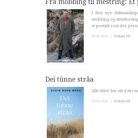
Fra mobbing til mestring: Et 
I den nye diktsamlin
mobbing og utenforskap 
et poetisk rom der perso
06.03.2025
|
Debatt (0)
Dei tünne stråa
Alle tider har sitt å stri 
10.02.2025
|
Debatt (0)