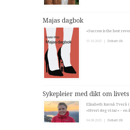
Majas dagbok
«Success is the best reve
13.10.2025
|
Debatt (0)
Sykepleier med dikt om livets
Elisabeth Ravnå Tverå (4
«Hvert steg vi tar» – en
04.08.2025
|
Debatt (0)