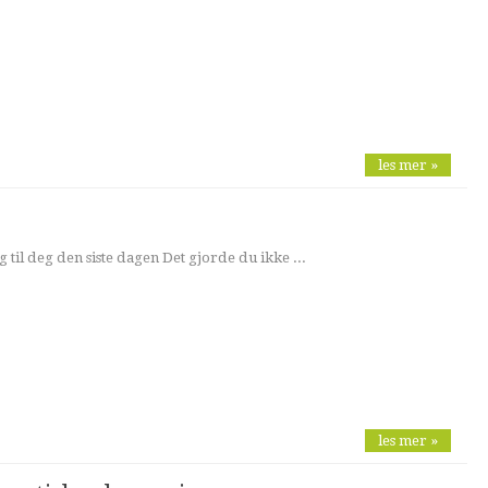
les mer »
g til deg den siste dagen Det gjorde du ikke ...
les mer »