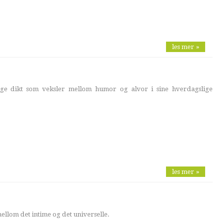
les mer »
ge dikt som veksler mellom humor og alvor i sine hverdagslige
les mer »
ellom det intime og det universelle.