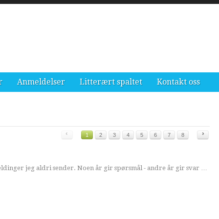
r
Anmeldelser
Litterært spaltet
Kontakt oss
‹
›
1
2
3
4
5
6
7
8
ldinger jeg aldri sender. Noen år gir spørsmål - andre år gir svar …