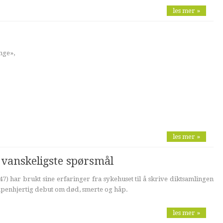
les mer »
nge»,
les mer »
 vanskeligste spørsmål
7) har brukt sine erfaringer fra sykehuset til å skrive diktsamlingen
 åpenhjertig debut om død, smerte og håp.
les mer »