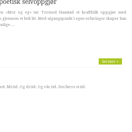
poetisk selvoppgjør
gen «Mor og eg» tar Tormod Hanstad et kraftfullt oppgjør med
gjennom et helt liv. Med utgangspunkt i egne erfaringer skaper han
nlige ...
les mer »
med. Mi tid. Og di tid. Og vår tid. Dei førre si tid.