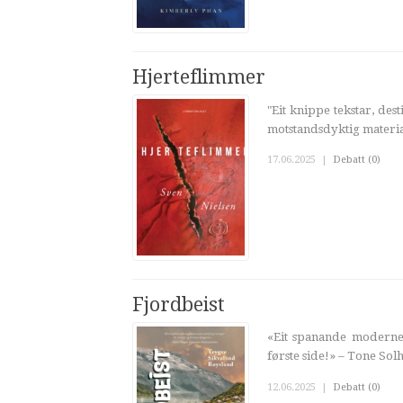
Hjerteflimmer
"Eit knippe tekstar, dest
motstandsdyktig materia
17.06.2025
|
Debatt (0)
Fjordbeist
«Eit spanande moderne 
første side!» – Tone Solh
12.06.2025
|
Debatt (0)