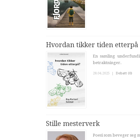
Hvordan tikker tiden etterpå
En samling underfundi
betraktninger.
28.04.2025
|
Debatt (0)
Stille mesterverk
Poesi som beveger seg m