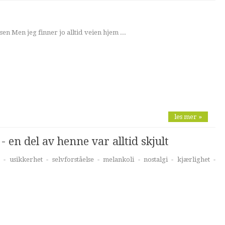
usen Men jeg finner jo alltid veien hjem ...
les mer »
en del av henne var alltid skjult
- usikkerhet - selvforståelse - melankoli - nostalgi - kjærlighet -