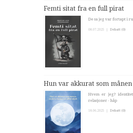
Femti sitat fra en full pirat
De sa jeg var fortapt i r
08.07.2025
|
Debatt (0)
Hun var akkurat som månen - 
Hvem er jeg? identitet 
relasjoner - håp
18.06.2025
|
Debatt (0)