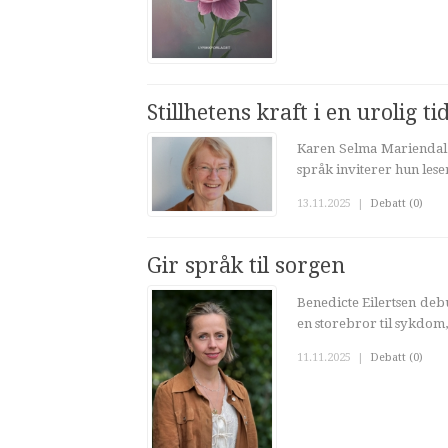
Stillhetens kraft i en urolig ti
Karen Selma Mariendal e
språk inviterer hun leser
13.11.2025
|
Debatt (0)
Gir språk til sorgen
Benedicte Eilertsen deb
en storebror til sykdom,
11.11.2025
|
Debatt (0)