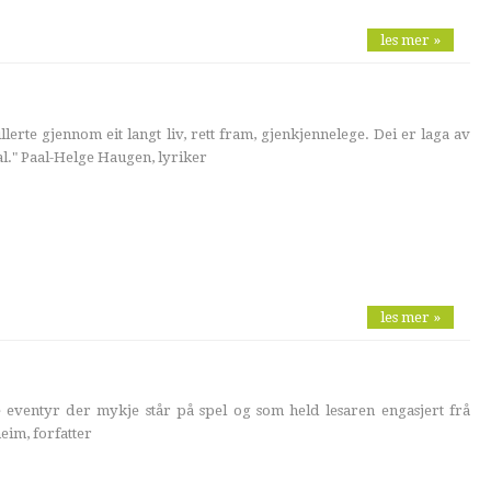
les mer »
illerte gjennom eit langt liv, rett fram, gjenkjennelege. Dei er laga av
l." Paal-Helge Haugen, lyriker
les mer »
eventyr der mykje står på spel og som held lesaren engasjert frå
eim, forfatter