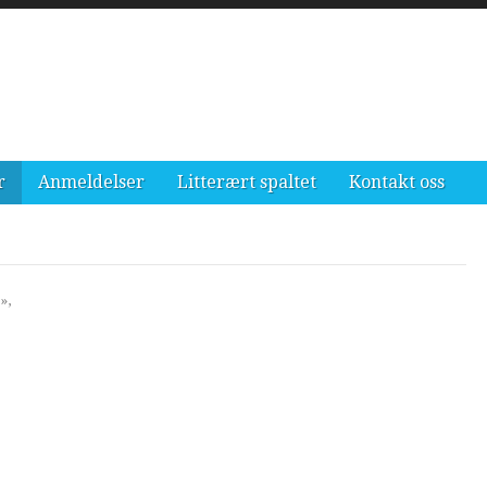
r
Anmeldelser
Litterært spaltet
Kontakt oss
»,