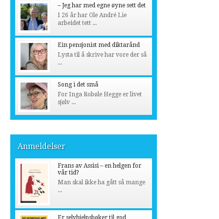
– Jeg har med egne øyne sett det
I 26 år har Ole André Lie
arbeidet tett ...
Ein pensjonist med diktarånd
Lysta til å skrive har vore der så
...
Song i det små
For Inga Robøle Hegge er livet
sjølv ...
Anmeldelser
Frans av Assisi – en helgen for
vår tid?
Man skal ikke ha gått så mange
...
Er selvhjelpsbøker til god