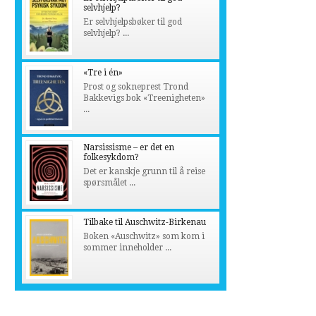
selvhjelp?
Er selvhjelpsbøker til god
selvhjelp? ...
«Tre i én»
Prost og sokneprest Trond
Bakkevigs bok «Treenigheten»
...
Narsissisme – er det en
folkesykdom?
Det er kanskje grunn til å reise
spørsmålet ...
Tilbake til Auschwitz-Birkenau
Boken «Auschwitz» som kom i
sommer inneholder ...