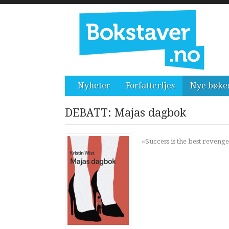
Nyheter
Forfatterfjes
Nye bøke
DEBATT: Majas dagbok
«Success is the best revenge