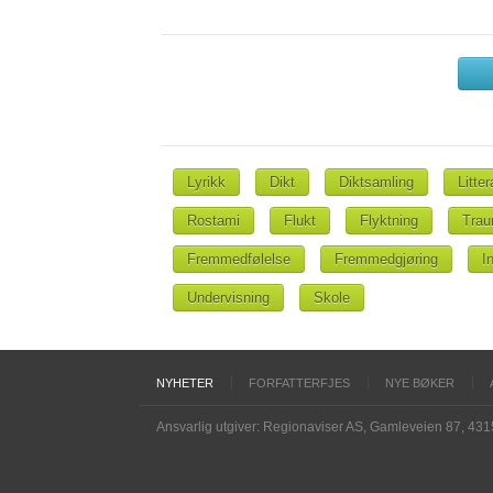
Lyrikk
Dikt
Diktsamling
Litter
Rostami
Flukt
Flyktning
Trau
Fremmedfølelse
Fremmedgjøring
I
Undervisning
Skole
NYHETER
FORFATTERFJES
NYE BØKER
Ansvarlig utgiver: Regionaviser AS, Gamleveien 87, 43