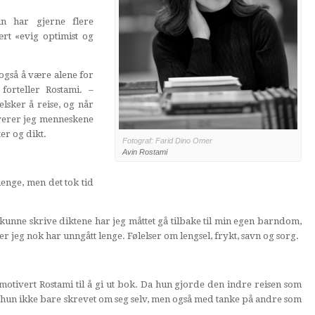
n har gjerne flere
rt «evig optimist og
 også å være alene for
orteller Rostami. –
elsker å reise, og når
erverer jeg menneskene
er og dikt.
Fotograf: Farid Dino Omer
Avin Rostami
nge, men det tok tid
kunne skrive diktene har jeg måttet gå tilbake til min egen barndom,
r jeg nok har unngått lenge. Følelser om lengsel, frykt, savn og sorg.
otivert Rostami til å gi ut bok. Da hun gjorde den indre reisen som
r hun ikke bare skrevet om seg selv, men også med tanke på andre som