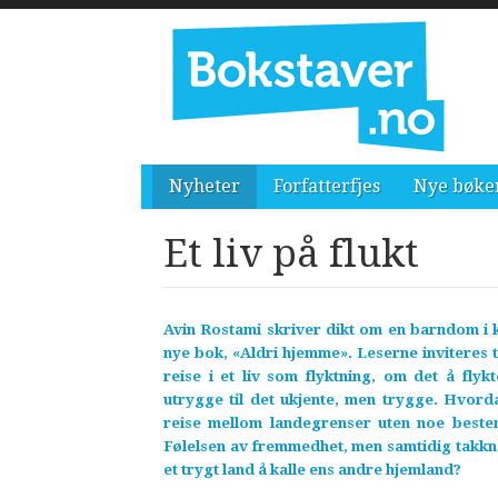
Nyheter
Forfatterfjes
Nye bøke
Et liv på flukt
Avin Rostami skriver dikt om en barndom i kr
nye bok, «Aldri hjemme». Leserne inviteres 
reise i et liv som flyktning, om det å flyk
utrygge til det ukjente, men trygge. Hvorda
reise mellom landegrenser uten noe bestem
Følelsen av fremmedhet, men samtidig takkne
et trygt land å kalle ens andre hjemland?