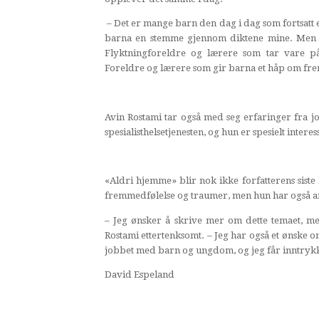
– Det er mange barn den dag i dag som fortsatt er
barna en stemme gjennom diktene mine. Men je
Flyktningforeldre og lærere som tar vare 
Foreldre og lærere som gir barna et håp om fr
Avin Rostami tar også med seg erfaringer fra j
spesialisthelsetjenesten, og hun er spesielt inter
«
Aldri hjemme» blir nok ikke forfatterens siste
fremmedfølelse og traumer, men hun har også a
– Jeg ønsker å skrive mer om dette temaet, men
Rostami ettertenksomt. – Jeg har også et ønske o
jobbet med barn og ungdom, og jeg får inntrykk
David Espeland