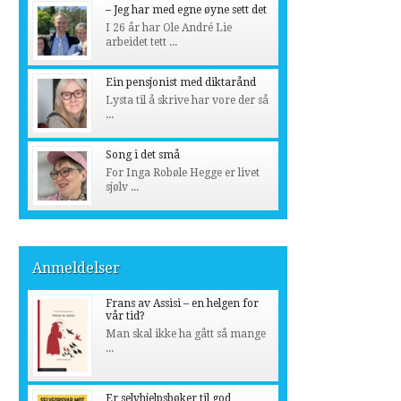
– Jeg har med egne øyne sett det
I 26 år har Ole André Lie
arbeidet tett ...
Ein pensjonist med diktarånd
Lysta til å skrive har vore der så
...
Song i det små
For Inga Robøle Hegge er livet
sjølv ...
Anmeldelser
Frans av Assisi – en helgen for
vår tid?
Man skal ikke ha gått så mange
...
Er selvhjelpsbøker til god