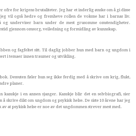
 ofre for krigens brutaliteter. Jeg har et inderlig ønske om å gi disse
g vil også hedre og fremheve rollen de voksne har i barnas liv.
på og underviser barn under de mest grusomme omstendigheter.
emtid gjennom omsorg, veiledning og formidling av kunnskap.
obben og fagfeltet sitt. Til daglig jobber hun med barn og ungdom i
essert i temaer innen traumer og utvikling.
 bok. Dessuten føler hun seg ikke ferdig med å skrive om krig, flukt,
ndre planer.
 kanskje i en annen sjanger. Kanskje blir det en selvbiografi, sier
m å skrive dikt om ungdom og psykisk helse. De siste 10 årene har jeg
 av at psykisk helse er noe av det ungdommen strever mest med.