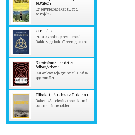
selvhjelp?
Er selvhjelpsbøker til god
selvhjelp? ...
«Tre i én»
Prost og sokneprest Trond
Bakkevigs bok «Treenigheten»
...
Narsissisme – er det en
folkesykdom?
Det er kanskje grunn til å reise
spørsmålet ...
Tilbake til Auschwitz-Birkenau
Boken «Auschwitz» som kom i
sommer inneholder ...