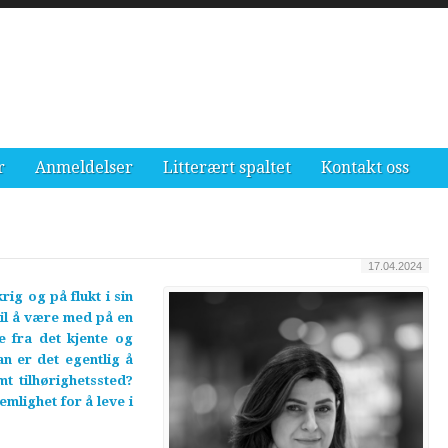
r
Anmeldelser
Litterært spaltet
Kontakt oss
17.04.2024
ig og på flukt i sin
til å være med på en
te fra det kjente og
n er det egentlig å
t tilhørighetssted?
mlighet for å leve i