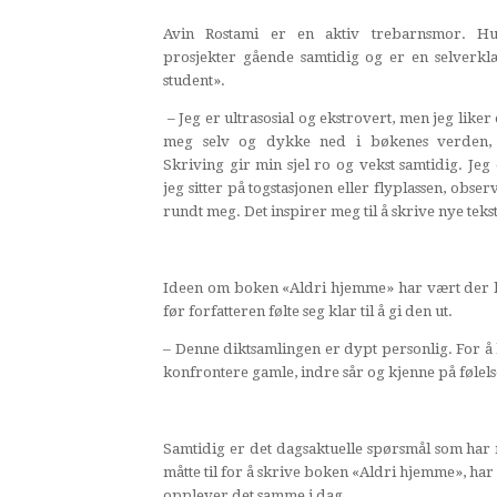
Avin Rostami er en aktiv trebarnsmor. Hu
prosjekter gående samtidig og er en selverklæ
student».
– Jeg er ultrasosial og ekstrovert, men jeg liker
meg selv og dykke ned i bøkenes verden, f
Skriving gir min sjel ro og vekst samtidig. Jeg 
jeg sitter på togstasjonen eller flyplassen, obs
rundt meg. Det inspirer meg til å skrive nye tekst
Ideen om boken «Aldri hjemme» har vært der le
før forfatteren følte seg klar til å gi den ut.
– Denne diktsamlingen er dypt personlig. For å 
konfrontere gamle, indre sår og kjenne på følelse
Samtidig er det dagsaktuelle spørsmål som har m
måtte til for å skrive boken «Aldri hjemme», ha
opplever det samme i dag.