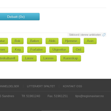
Debatt (0x)
Stikkord i denne artikkelen
atur
Bok
Bøker
Aldri
Hjemme
Avin
mer
Krig
Forfatter
Utgivelse
Ord
nterkulturell
Lærer
Lærere
Kunnskap
ANMELDELSER
LITTERÆRT SPALTET
KONTAKT OSS
15 Sandnes
Tlf. 51961240
Fax. 51961251
tips@regionaviser.no