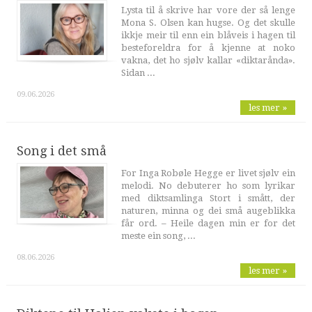
Lysta til å skrive har vore der så lenge
Mona S. Olsen kan hugse. Og det skulle
ikkje meir til enn ein blåveis i hagen til
besteforeldra for å kjenne at noko
vakna, det ho sjølv kallar «diktarånda».
Sidan ...
09.06.2026
les mer »
Song i det små
For Inga Robøle Hegge er livet sjølv ein
melodi. No debuterer ho som lyrikar
med diktsamlinga Stort i smått, der
naturen, minna og dei små augeblikka
får ord. – Heile dagen min er for det
meste ein song, ...
08.06.2026
les mer »