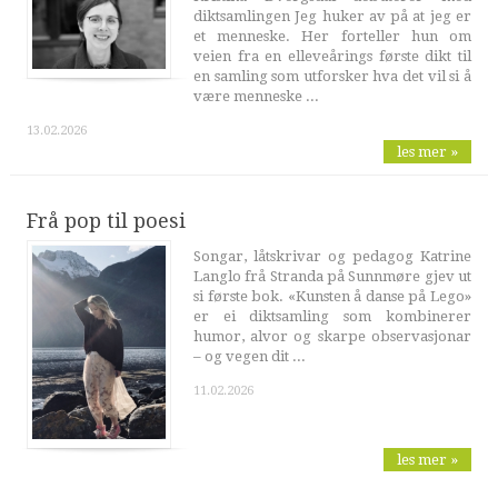
diktsamlingen Jeg huker av på at jeg er
et menneske. Her forteller hun om
veien fra en elleveårings første dikt til
en samling som utforsker hva det vil si å
være menneske ...
13.02.2026
les mer »
Frå pop til poesi
Songar, låtskrivar og pedagog Katrine
Langlo frå Stranda på Sunnmøre gjev ut
si første bok. «Kunsten å danse på Lego»
er ei diktsamling som kombinerer
humor, alvor og skarpe observasjonar
– og vegen dit ...
11.02.2026
les mer »