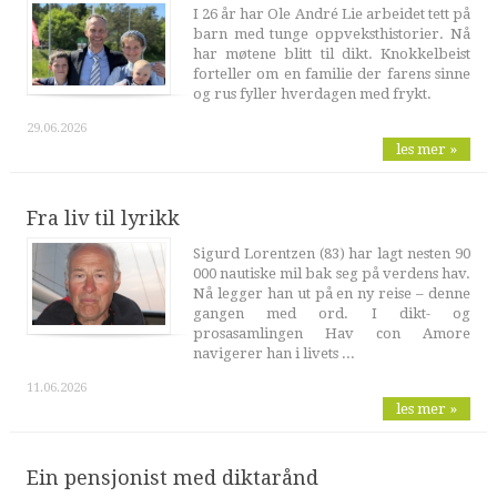
I 26 år har Ole André Lie arbeidet tett på
barn med tunge oppveksthistorier. Nå
har møtene blitt til dikt. Knokkelbeist
forteller om en familie der farens sinne
og rus fyller hverdagen med frykt.
29.06.2026
les mer »
Fra liv til lyrikk
Sigurd Lorentzen (83) har lagt nesten 90
000 nautiske mil bak seg på verdens hav.
Nå legger han ut på en ny reise – denne
gangen med ord. I dikt- og
prosasamlingen Hav con Amore
navigerer han i livets ...
11.06.2026
les mer »
Ein pensjonist med diktarånd