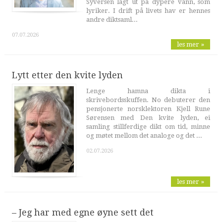
Syversen lagt ut på dypere vann, som
lyriker. I drift på livets hav er hennes
andre diktsaml...
07.07.2026
les mer »
Lytt etter den kvite lyden
Lenge hamna dikta i
skrivebordsskuffen. No debuterer den
pensjonerte norsklektoren Kjell Rune
Sørensen med Den kvite lyden, ei
samling stillferdige dikt om tid, minne
og møtet mellom det analoge og det ...
02.07.2026
les mer »
– Jeg har med egne øyne sett det