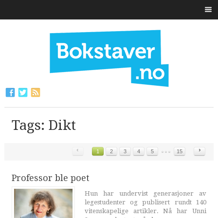
Tags: Dikt
‹
›
1
2
3
4
5
15
Professor ble poet
Hun har undervist generasjoner av
legestudenter og publisert rundt 140
vitenskapelige artikler. Nå har Unni