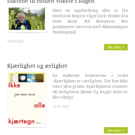
Diktene til Holien vokste i hagen
Etter en oppfordring eller to fra
Facebook-følgere våget Jarle Holien å ta
neste skritt. Nå debuterer den
pensjonerte læreren med diktsamlingen
Undringsmil.
08.06.2026
les mer »
Kjærlighet og ærlighet
De midterste bokstavene i ordet
«kjærlighet» er «ærlighet». Det kan ikke
være uten grunn. Kjærligheten rommer
alt; ærligheten likeså. Og begge deler er
like viktige.
20.05.2026
les mer »