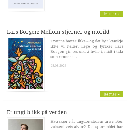
les mer »
Lars Borgen: Mellom stjerner og morild
Trærne haster ikke – og det bør kanskje
ikke vi heller. Lege og lyriker Lars
Borgen gir oss ord å hvile i, midt i tida
som renner ut.
28.03.2026
les mer »
Et ungt blikk på verden
Hva skjer når ungdomstidens uro møter
voksenlivets alvor? Det spørsmålet har