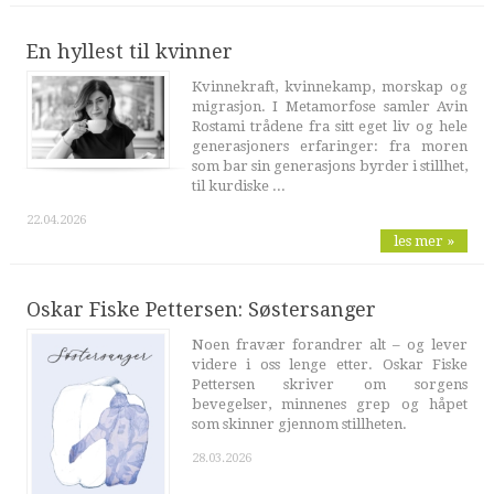
En hyllest til kvinner
Kvinnekraft, kvinnekamp, morskap og
migrasjon. I Metamorfose samler Avin
Rostami trådene fra sitt eget liv og hele
generasjoners erfaringer: fra moren
som bar sin generasjons byrder i stillhet,
til kurdiske ...
22.04.2026
les mer »
Oskar Fiske Pettersen: Søstersanger
Noen fravær forandrer alt – og lever
videre i oss lenge etter. Oskar Fiske
Pettersen skriver om sorgens
bevegelser, minnenes grep og håpet
som skinner gjennom stillheten.
28.03.2026