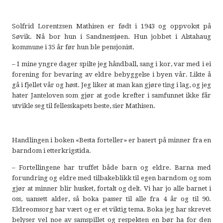
Solfrid Lorentzsen Mathisen er født i 1943 og oppvokst på
Søvik. Nå bor hun i Sandnessjøen. Hun jobbet i Alstahaug
kommune i 35 år før hun ble pensjonist.
– I mine yngre dager spilte jeg håndball, sang i kor, var med i ei
forening for bevaring av eldre bebyggelse i byen vår. Likte å
gå i fjellet vår og høst. Jeg liker at man kan gjøre ting i lag, og jeg
hater Janteloven som gjør at gode krefter i samfunnet ikke får
utvikle seg til fellesskapets beste, sier Mathisen.
Handlingen i boken «Besta forteller» er basert på minner fra en
barndom i etterkrigstida.
– Fortellingene har truffet både barn og eldre. Barna med
forundring og eldre med tilbakeblikk til egen barndom og som
gjør at minner blir husket, fortalt og delt. Vi har jo alle barnet i
oss, uansett alder, så boka passer til alle fra 4 år og til 90.
Eldreomsorg har vært og er et viktig tema. Boka jeg har skrevet
belyser vel noe av samspillet og respekten en bør ha for den