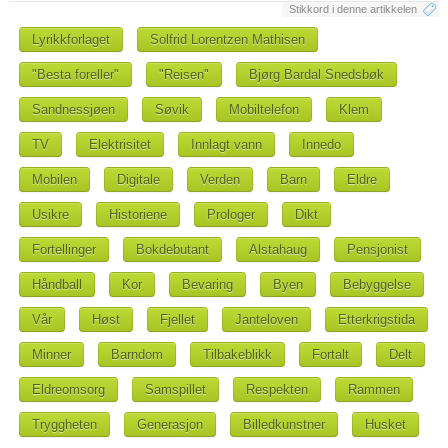
Stikkord i denne artikkelen
Lyrikkforlaget
Solfrid Lorentzen Mathisen
"Besta foreller"
"Reisen"
Bjørg Bardal Snedsbøk
Sandnessjøen
Søvik
Mobiltelefon
Klem
TV
Elektrisitet
Innlagt vann
Innedo
Mobilen
Digitale
Verden
Barn
Eldre
Usikre
Historiene
Prologer
Dikt
Fortellinger
Bokdebutant
Alstahaug
Pensjonist
Håndball
Kor
Bevaring
Byen
Bebyggelse
Vår
Høst
Fjellet
Janteloven
Etterkrigstida
Minner
Barndom
Tilbakeblikk
Fortalt
Delt
Eldreomsorg
Samspillet
Respekten
Rammen
Tryggheten
Generasjon
Billedkunstner
Husket