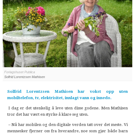
Forlagshuset Publica
Solfrid Lorentzsen Mathisen
Solfrid Lorentzsen Mathisen har vokst opp uten
mobiltelefon, tv, elektrisitet, innlagt vann og innedo.
I dag er det utenkelig å leve uten disse godene. Men Mathisen
tror det har vært en styrke å klare seg uten.
– Nå har mobilen og den digitale verden tatt over det meste. Vi
mennesker fjerner oss fra hverandre, noe som gjør både barn