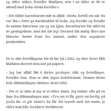
og eldre usikre, forteller Mathisen, som i en alder av 80 er
aktuell med boka «Besta forteller».
– Det eldste barnebarnet mitt sa alltid: «Besta, fortell om når du
var lita.» Dette ga startskuddet til boka. Jeg fortalte og fortalte
de samme historiene om og om igjen. Barnebarnet ble aldri lei
av gjentagelsene, men det ble jeg! Dermed ble stadig flere nye
historier hentet fram fra minnet, smiler den engasjerte
pensjonisten.
De to siste fortellingene ble til før jul i 2022, og etter hvert fikk
Mathisen skrevet dem ned på papiret.
– Jeg har alltid likt å skrive prologer, dikt og fortellinger,
forteller hun. Hun er slett ingen bokdebutant. Hennes første
bok, diktsamlingen «Reisen», kom i 2021.
– Det er jo sånn at jeg er ei eldre dame. Jeg tenker ofte på en
linje fra diktsamlingen min: «Tru om vi får gjort oss ferdig på
jorda før vi går heim?» En får det travelt med det meste, jo
eldre man blir, forklarer forfatteren.