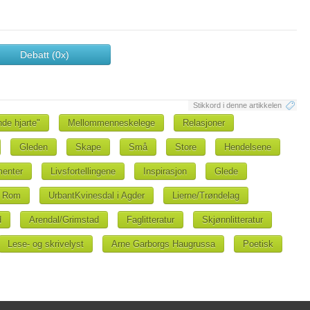
Debatt (0x)
Stikkord i denne artikkelen
nde hjarte"
Mellommenneskelege
Relasjoner
Gleden
Skape
Små
Store
Hendelsene
menter
Livsfortellingene
Inspirasjon
Glede
Rom
UrbantKvinesdal i Agder
Lierne/Trøndelag
d
Arendal/Grimstad
Faglitteratur
Skjønnlitteratur
Lese- og skrivelyst
Arne Garborgs Haugrussa
Poetisk