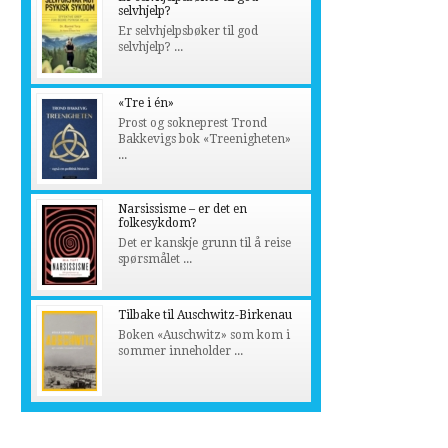
selvhjelp?
Er selvhjelpsbøker til god
selvhjelp? ...
«Tre i én»
Prost og sokneprest Trond
Bakkevigs bok «Treenigheten»
...
Narsissisme – er det en
folkesykdom?
Det er kanskje grunn til å reise
spørsmålet ...
Tilbake til Auschwitz-Birkenau
Boken «Auschwitz» som kom i
sommer inneholder ...