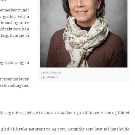
mennesker rundt
k gleden ved å
de små og store
åkdrakt som kan
dig, kanskje få
og kjenne igjen
Lyrikkforlaget
Liv Paulsen
det spennet lever
vsfortellingene,
e, og ofte er det ute i naturen at tanker og ord finner veien og blir et
t glad i å bruke naturens ro og rom. Samtidig som livet må inneholde