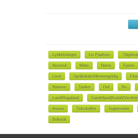
Lyrikkforlaget
Liv Paulsen
"Skjelva
Nynorsk
Møte
Nære
Fjerne
Livet
SpråkdraktAllmenngyldig
Ele
Naturen
Tanker
Ord
Ro
Lund/Rogaland
Sandefjord(Kodal)/Vestfol
Aviser
Tidsskrifter
Tegneserier
Bokmål