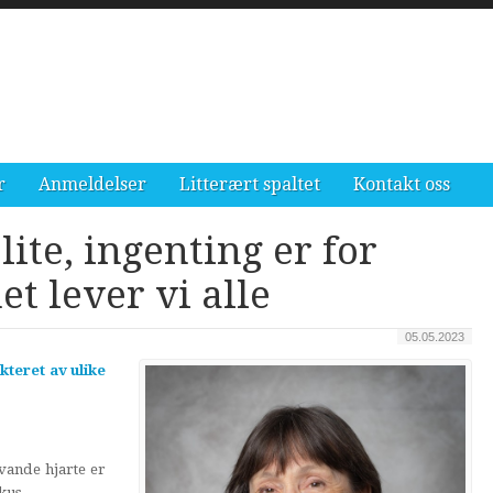
r
Anmeldelser
Litterært spaltet
Kontakt oss
lite, ingenting er for
et lever vi alle
05.05.2023
kteret av ulike
vande hjarte er
kus.