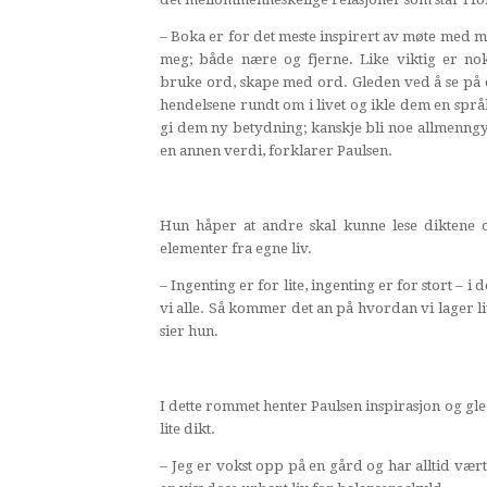
– Boka er for det meste inspirert av møte med 
meg; både nære og fjerne. Like viktig er no
bruke ord, skape med ord. Gleden ved å se på 
hendelsene rundt om i livet og ikle dem en spr
gi dem ny betydning; kanskje bli noe allmenngyl
en annen verdi, forklarer Paulsen.
Hun håper at andre skal kunne lese diktene 
elementer fra egne liv.
– Ingenting er for lite, ingenting er for stort – i 
vi alle. Så kommer det an på hvordan vi lager li
sier hun.
I dette rommet henter Paulsen inspirasjon og gled
lite dikt.
– Jeg er vokst opp på en gård og har alltid vær