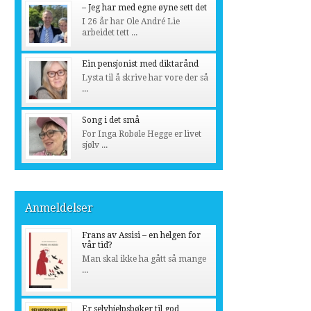
– Jeg har med egne øyne sett det
I 26 år har Ole André Lie
arbeidet tett ...
Ein pensjonist med diktarånd
Lysta til å skrive har vore der så
...
Song i det små
For Inga Robøle Hegge er livet
sjølv ...
Anmeldelser
Frans av Assisi – en helgen for
vår tid?
Man skal ikke ha gått så mange
...
Er selvhjelpsbøker til god