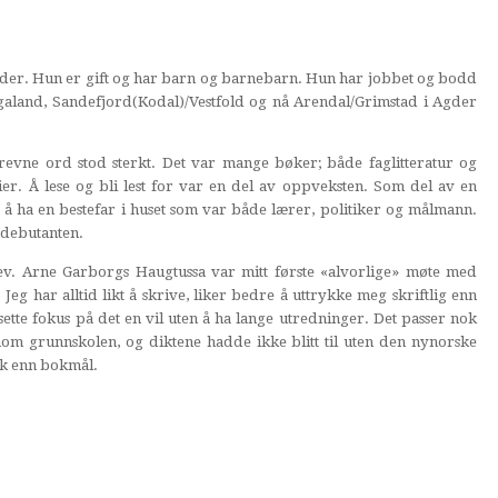
Agder. Hun er gift og har barn og barnebarn. Hun har jobbet og bodd
aland, Sandefjord(Kodal)/Vestfold og nå Arendal/Grimstad i Agder
revne ord stod sterkt. Det var mange bøker; både faglitteratur og
erier. Å lese og bli lest for var en del av oppveksten. Som del av en
dt å ha en bestefar i huset som var både lærer, politiker og målmann.
ktdebutanten.
elev. Arne Garborgs Haugtussa var mitt første «alvorlige» møte med
Jeg har alltid likt å skrive, liker bedre å uttrykke meg skriftlig enn
sette fokus på det en vil uten å ha lange utredninger. Det passer nok
om grunnskolen, og diktene hadde ikke blitt til uten den nynorske
k enn bokmål.