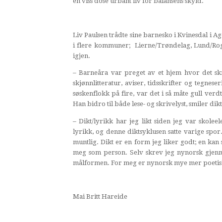
en viss dose urbant liv for balansens skyld.
Liv Paulsen trådte sine barnesko i Kvinesdal i 
i flere kommuner; Lierne/Trøndelag, Lund/Rog
igjen.
– Barneåra var preget av et hjem hvor det sk
skjønnlitteratur, aviser, tidsskrifter og tegnes
søskenflokk på fire, var det i så måte gull ver
Han bidro til både lese- og skrivelyst, smiler di
– Dikt/lyrikk har jeg likt siden jeg var skole
lyrikk, og denne diktsyklusen satte varige spor. 
muntlig. Dikt er en form jeg liker godt; en kan 
meg som person. Selv skrev jeg nynorsk gjenn
målformen. For meg er nynorsk mye mer poetis
Mai Britt Hareide