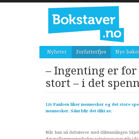
Nyheter
Forfatterfjes
Nye bøke
– Ingenting er for 
stort – i det spenn
Liv Paulsen liker mennesker og det store spe
mennesker. Sånt blir det dikt av.
Når hun nå debuterer med diktsamlingen Skjel
det mellommenneskelige relasjoner som står i fo