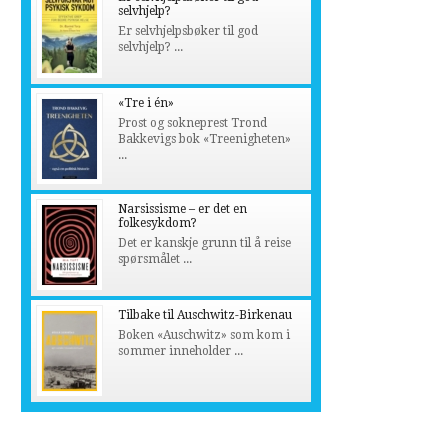
selvhjelp?
Er selvhjelpsbøker til god
selvhjelp? ...
«Tre i én»
Prost og sokneprest Trond
Bakkevigs bok «Treenigheten»
...
Narsissisme – er det en
folkesykdom?
Det er kanskje grunn til å reise
spørsmålet ...
Tilbake til Auschwitz-Birkenau
Boken «Auschwitz» som kom i
sommer inneholder ...