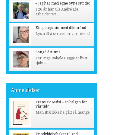
– Jeg har med egne øyne sett det
I 26 år har Ole André Lie
arbeidet tett ...
Ein pensjonist med diktarånd
Lysta til å skrive har vore der så
...
Song i det små
For Inga Robøle Hegge er livet
sjølv ...
Anmeldelser
Frans av Assisi – en helgen for
vår tid?
Man skal ikke ha gått så mange
...
Er selvhjelpsbøker til god