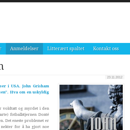
r
Anmeldelser
Litterært spaltet
Kontakt oss
m
23.11.2012
er i USA. John Grisham
lsen". Hva om en uskyldig
r voldtatt og myrdet i den
rte) fotballstjernen Donté
n. Det eneste problemet er
 nekter for å ha gjort noe