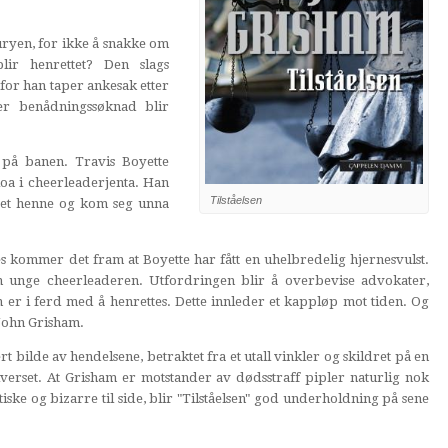
uryen, for ikke å snakke om
r henrettet? Den slags
for han taper ankesak etter
er benådningssøknad blir
på banen. Travis Boyette
kloa i cheerleaderjenta. Han
Tilståelsen
det henne og kom seg unna
 kommer det fram at Boyette har fått en uhelbredelig hjernesvulst.
n unge cheerleaderen. Utfordringen blir å overbevise advokater,
er i ferd med å henrettes. Dette innleder et kappløp mot tiden. Og
 John Grisham.
 bilde av hendelsene, betraktet fra et utall vinkler og skildret på en
iverset. At Grisham er motstander av dødsstraff pipler naturlig nok
ske og bizarre til side, blir "Tilståelsen" god underholdning på sene