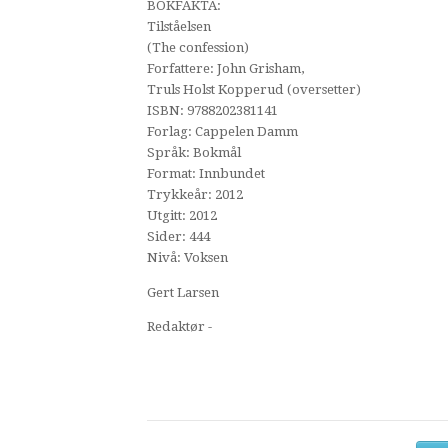
BOKFAKTA:
Tilståelsen
(The confession)
Forfattere: John Grisham,
Truls Holst Kopperud (oversetter)
ISBN: 9788202381141
Forlag: Cappelen Damm
Språk: Bokmål
Format: Innbundet
Trykkeår: 2012
Utgitt: 2012
Sider: 444
Nivå: Voksen
Gert Larsen
Redaktør -