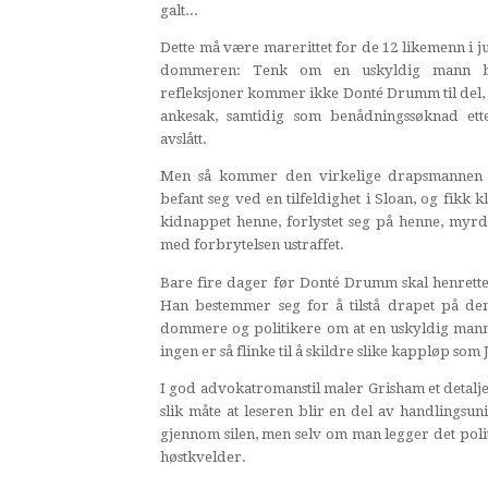
galt...
Dette må være marerittet for de 12 likemenn i j
dommeren: Tenk om en uskyldig mann bli
refleksjoner kommer ikke Donté Drumm til del, 
ankesak, samtidig som benådningssøknad ett
avslått.
Men så kommer den virkelige drapsmannen 
befant seg ved en tilfeldighet i Sloan, og fikk 
kidnappet henne, forlystet seg på henne, myr
med forbrytelsen ustraffet.
Bare fire dager før Donté Drumm skal henrettes
Han bestemmer seg for å tilstå drapet på de
dommere og politikere om at en uskyldig mann 
ingen er så flinke til å skildre slike kappløp som
I god advokatromanstil maler Grisham et detaljert
slik måte at leseren blir en del av handlingsun
gjennom silen, men selv om man legger det politi
høstkvelder.