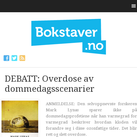
DEBATT: Overdose av
dommedagsscenarier
ANMELDELSE: Den selvoppnevnte forskeren
Mark Lynas sparer ikke på
dommedagsprofetiene når han varmegrad for
varmegrad beskriver hvordan kloden vil
forandre seg i disse ozonfattige tider. Det blir
rett og slett overdose.