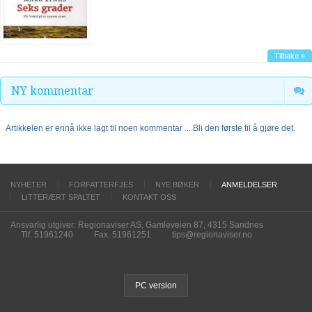
Tilbake »
NY kommentar
Artikkelen er ennå ikke lagt til noen kommentar ... Bli den første til å gjøre det.
NYHETER
FORFATTERFJES
NYE BØKER
ANMELDELSER
LITTERÆRT SPALTET
KONTAKT OSS
Ansvarlig utgiver: Regionaviser AS, Gamleveien 87, 4315 Sandnes
Tlf. 51961240
Fax. 51961251
tips@regionaviser.no
PC version