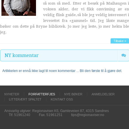
så som så med. Etter et besøk på Maihaugen i
voksen alder, der vi fikk omvisning av en
veldig flink guide, så ble jeg veldig interessert i
levesettet fra «gammel» tid. Jeg lånte mange
bøker om dette på Bryne bibliotek. Jo mer jeg leste, jo mer hekta ble
jeg.
Tilbake »
NY kommentar
Artikkelen er ennå ikke lagt til noen kommentar ... Bli den første til å gjøre det.
NYHETER
FORFATTERFJES
NYE BØKER
ANMELDELSER
LITTERÆRT SPALTET
KONTAKT OSS
Ansvarlig utgiver: Regionaviser AS, Gamleveien 87, 4315 Sandnes
Tlf. 51961240
Fax. 51961251
tips@regionaviser.no