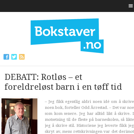
DEBATT: Rotløs – et
foreldreløst barn i en tøff tid
– Jeg fikk egentlig aldri noen idé om å skrive
noen bok, forteller Odd Årrestad. – Det var noe
som kom senere. Jeg har alltid likt å skrive. I
motsetning til de fleste på barneskolen, så likte
jeg å skrive stil. Historiene jeg leverte fikk jeg
skryt av, mens rettskrivningen var det derimot