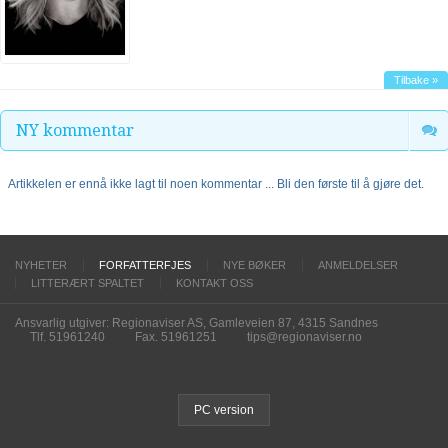
Tilbake »
NY kommentar
Artikkelen er ennå ikke lagt til noen kommentar ... Bli den første til å gjøre det.
NYHETER
FORFATTERFJES
NYE BØKER
ANMELDELSER
LITTERÆRT SPALTET
KONTAKT OSS
Ansvarlig utgiver: Regionaviser AS, Gamleveien 87, 4315 Sandnes
Tlf. 51961240
Fax. 51961251
tips@regionaviser.no
PC version