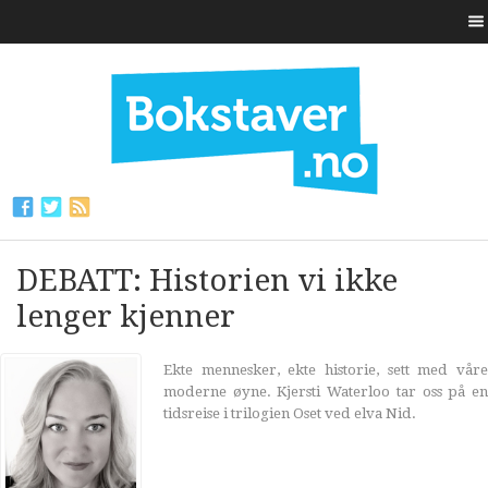
DEBATT: Historien vi ikke
lenger kjenner
Ekte mennesker, ekte historie, sett med våre
moderne øyne. Kjersti Waterloo tar oss på en
tidsreise i trilogien Oset ved elva Nid.