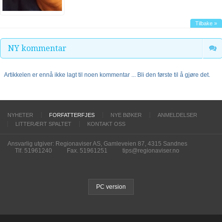
Tilbake »
NY kommentar
Artikkelen er ennå ikke lagt til noen kommentar ... Bli den første til å gjøre det.
NYHETER
FORFATTERFJES
NYE BØKER
ANMELDELSER
LITTERÆRT SPALTET
KONTAKT OSS
Ansvarlig utgiver: Regionaviser AS, Gamleveien 87, 4315 Sandnes
Tlf. 51961240
Fax. 51961251
tips@regionaviser.no
PC version