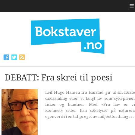
DEBATT: Fra skrei til poesi
Leif Hugo Hansen fra Harstad gir ut sin første
diktsamling etter et langt liv som sykepleier,
fisker og kunstner. Med «Fra hav er vi
kommet» setter han søkelyset på naturens
egenverdi i en tid preget av miljøutfordringer.