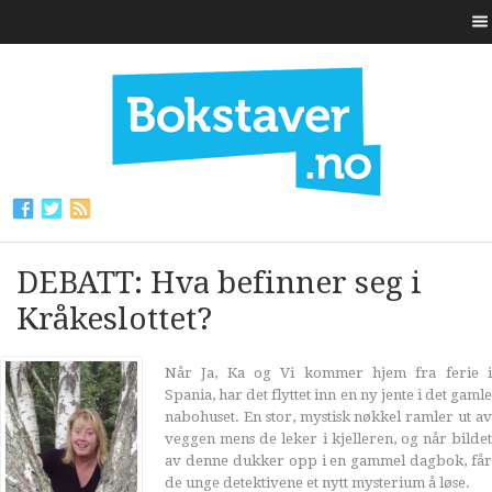
DEBATT: Hva befinner seg i
Kråkeslottet?
Når Ja, Ka og Vi kommer hjem fra ferie i
Spania, har det flyttet inn en ny jente i det gamle
nabohuset. En stor, mystisk nøkkel ramler ut av
veggen mens de leker i kjelleren, og når bildet
av denne dukker opp i en gammel dagbok, får
de unge detektivene et nytt mysterium å løse.