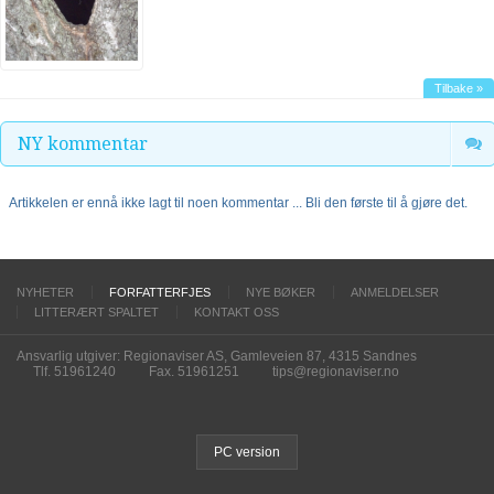
Tilbake »
NY kommentar
Artikkelen er ennå ikke lagt til noen kommentar ... Bli den første til å gjøre det.
NYHETER
FORFATTERFJES
NYE BØKER
ANMELDELSER
LITTERÆRT SPALTET
KONTAKT OSS
Ansvarlig utgiver: Regionaviser AS, Gamleveien 87, 4315 Sandnes
Tlf. 51961240
Fax. 51961251
tips@regionaviser.no
PC version