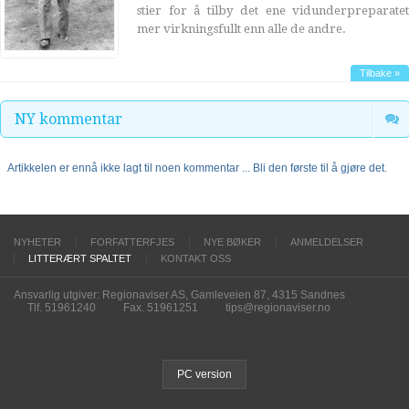
stier for å tilby det ene vidunderpreparatet
mer virkningsfullt enn alle de andre.
Tilbake »
NY kommentar
Artikkelen er ennå ikke lagt til noen kommentar ... Bli den første til å gjøre det.
NYHETER
FORFATTERFJES
NYE BØKER
ANMELDELSER
LITTERÆRT SPALTET
KONTAKT OSS
Ansvarlig utgiver: Regionaviser AS, Gamleveien 87, 4315 Sandnes
Tlf. 51961240
Fax. 51961251
tips@regionaviser.no
PC version