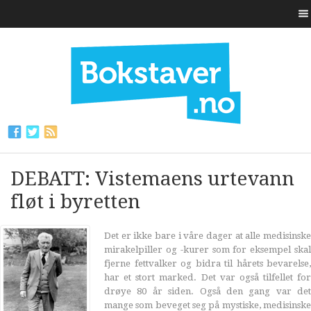
DEBATT: Vistemaens urtevann
fløt i byretten
Det er ikke bare i våre dager at alle medisinske
mirakelpiller og -kurer som for eksempel skal
fjerne fettvalker og bidra til hårets bevarelse,
har et stort marked. Det var også tilfellet for
drøye 80 år siden. Også den gang var det
mange som beveget seg på mystiske, medisinske