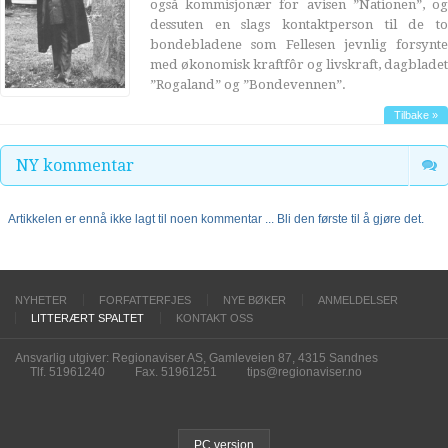
også kommisjonær for avisen ”Nationen”, og
dessuten en slags kontaktperson til de to
bondebladene som Fellesen jevnlig forsynte
med økonomisk kraftfôr og livskraft, dagbladet
”Rogaland” og ”Bondevennen”.
Tilbake »
NY kommentar
Artikkelen er ennå ikke lagt til noen kommentar ... Bli den første til å gjøre det.
NYHETER
FORFATTERFJES
NYE BØKER
ANMELDELSER
LITTERÆRT SPALTET
KONTAKT OSS
Ansvarlig utgiver: Regionaviser AS, Gamleveien 87, 4315 Sandnes
Tlf. 51961240
Fax. 51961251
tips@regionaviser.no
PC version