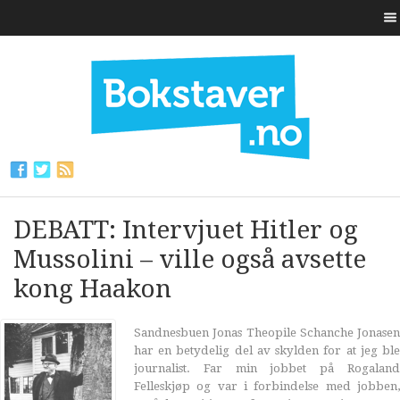
DEBATT: Intervjuet Hitler og
Mussolini – ville også avsette
kong Haakon
Sandnesbuen Jonas Theopile Schanche Jonasen
har en betydelig del av skylden for at jeg ble
journalist. Far min jobbet på Rogaland
Felleskjøp og var i forbindelse med jobben,