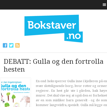
DEBATT: Gulla og den fortrolla
hesten
En ond heks sperrer Gulla inne i kjelleren på en
svær slottslignende borg, hvor rotter og ormer
regjerer. En hest går ute i gården, bak høye
murer. Det skal vise seg at også den er forhekset
av en som misliker barn generelt - og de som
kommer langveisfra, spesielt. Gulla må legge en