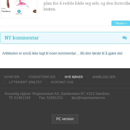
plan for å redde både seg selv, og den fortrolla
hesten.
Tilbake »
NY kommentar
Artikkelen er ennå ikke lagt til noen kommentar ... Bli den første til å gjøre det.
NYHETER
FORFATTERFJES
NYE BØKER
ANMELDELSER
LITTERÆRT SPALTET
KONTAKT OSS
Ansvarlig utgiver: Regionaviser AS, Gamleveien 87, 4315 Sandnes
Tlf. 51961240
Fax. 51961251
tips@regionaviser.no
PC version