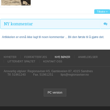
Tilbake »
NY kommentar
Artikkelen er ennå ikke lagt til noen kommentar ... Bli den første til å gjøre det.
NYHETER
FORFATTERFJES
NYE BØKER
ANMELDELSER
LITTERÆRT SPALTET
KONTAKT OSS
Ansvarlig utgiver: Regionaviser AS, Gamleveien 87, 4315 Sandnes
Tlf. 51961240
Fax. 51961251
tips@regionaviser.no
PC version