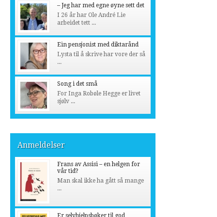
– Jeg har med egne øyne sett det
I 26 år har Ole André Lie
arbeidet tett ...
Ein pensjonist med diktarånd
Lysta til å skrive har vore der så
...
Song i det små
For Inga Robøle Hegge er livet
sjølv ...
Anmeldelser
Frans av Assisi – en helgen for
vår tid?
Man skal ikke ha gått så mange
...
Er selvhjelpsbøker til god