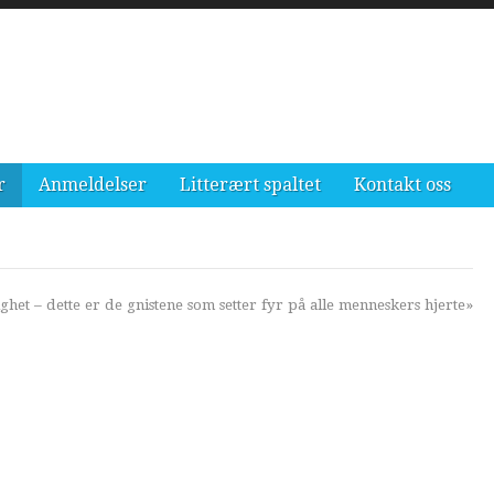
r
Anmeldelser
Litterært spaltet
Kontakt oss
ighet – dette er de gnistene som setter fyr på alle menneskers hjerte»