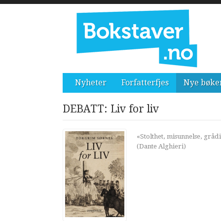
Nyheter
Forfatterfjes
Nye bøke
DEBATT: Liv for liv
«Stolthet, misunnelse, gråd
(Dante Alghieri)