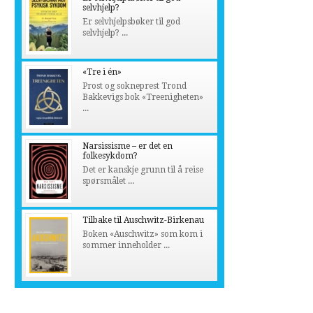
selvhjelp?
Er selvhjelpsbøker til god
selvhjelp? ...
«Tre i én»
Prost og sokneprest Trond
Bakkevigs bok «Treenigheten»
...
Narsissisme – er det en
folkesykdom?
Det er kanskje grunn til å reise
spørsmålet ...
Tilbake til Auschwitz-Birkenau
Boken «Auschwitz» som kom i
sommer inneholder ...