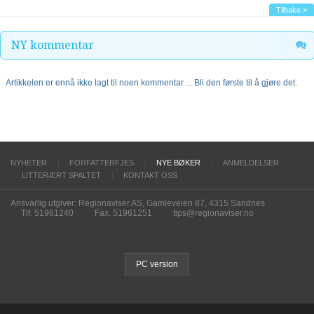
Tilbake »
NY kommentar
Artikkelen er ennå ikke lagt til noen kommentar ... Bli den første til å gjøre det.
NYHETER
FORFATTERFJES
NYE BØKER
ANMELDELSER
LITTERÆRT SPALTET
KONTAKT OSS
Ansvarlig utgiver: Regionaviser AS, Gamleveien 87, 4315 Sandnes
Tlf. 51961240
Fax. 51961251
tips@regionaviser.no
PC version