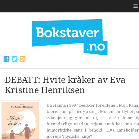
DEBATT: Hvite kråker av Eva
Kristine Henriksen
Da Hanna i 1997 besøker foreldene i Mo i Rana,
bærer hun på en dyp sorg. Moren har flyttet på
sykehjem og glir inn og ut av sin demente,
forunderlige verden, skjønt ennå har hun sin
humoristiske sans i behold. Hva inneholder
morens ‘mystiske’ kiste?