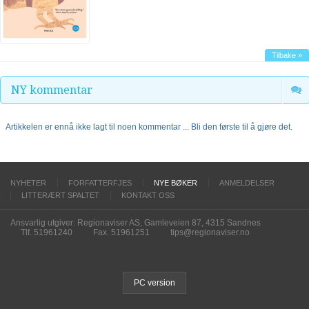
Tilbake »
NY kommentar
Artikkelen er ennå ikke lagt til noen kommentar ... Bli den første til å gjøre det.
NYHETER
FORFATTERFJES
NYE BØKER
ANMELDELSER
LITTERÆRT SPALTET
KONTAKT OSS
Ansvarlig utgiver: Regionaviser AS, Gamleveien 87, 4315 Sandnes
Tlf. 51961240
Fax. 51961251
tips@regionaviser.no
PC version