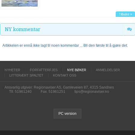
Tilbake »
NY kommentar
Artikkelen er ennå ikke lagt til noen kommentar ... Bli den første til å gjøre det.
NYHETER
FORFATTERFJES
NYE BØKER
ANMELDELSER
LITTERÆRT SPALTET
KONTAKT OSS
Ansvarlig utgiver: Regionaviser AS, Gamleveien 87, 4315 Sandnes
Tlf. 51961240
Fax. 51961251
tips@regionaviser.no
PC version