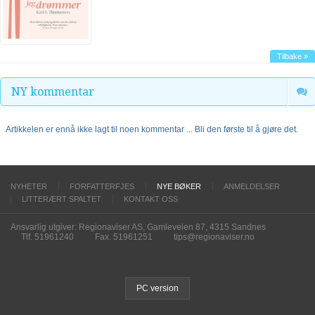
Tilbake »
NY kommentar
Artikkelen er ennå ikke lagt til noen kommentar ... Bli den første til å gjøre det.
NYHETER
FORFATTERFJES
NYE BØKER
ANMELDELSER
LITTERÆRT SPALTET
KONTAKT OSS
Ansvarlig utgiver: Regionaviser AS, Gamleveien 87, 4315 Sandnes
Tlf. 51961240
Fax. 51961251
tips@regionaviser.no
PC version