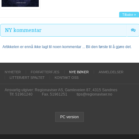
Tilbake »
NY kommentar
Artikkelen er ennå ikke lagt til noen kommentar ... Bli den første til å gjøre det.
NYHETER
FORFATTERFJES
NYE BØKER
ANMELDELSER
LITTERÆRT SPALTET
KONTAKT OSS
Ansvarlig utgiver: Regionaviser AS, Gamleveien 87, 4315 Sandnes
Tlf. 51961240
Fax. 51961251
tips@regionaviser.no
PC version