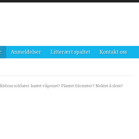
r
Anmeldelser
Litterært spaltet
Kontakt oss
idens soldater kastet våpenet? Plantet blomster? Nektet å sloss?