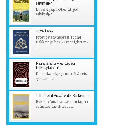
selvhjelp?
Er selvhjelpsbøker til god
selvhjelp? ...
«Tre i én»
Prost og sokneprest Trond
Bakkevigs bok «Treenigheten»
...
Narsissisme – er det en
folkesykdom?
Det er kanskje grunn til å reise
spørsmålet ...
Tilbake til Auschwitz-Birkenau
Boken «Auschwitz» som kom i
sommer inneholder ...