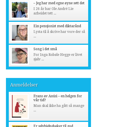
– Jeg har med egne øyne sett det
I 26 år har Ole André Lie
arbeidet tett ...
Ein pensjonist med diktarånd
Lysta til å skrive har vore der så
...
Song i det små
For Inga Robøle Hegge er livet
sjølv ...
Anmeldelser
Frans av Assisi – en helgen for
vår tid?
Man skal ikke ha gått så mange
...
Er selvhjelpsbøker til god