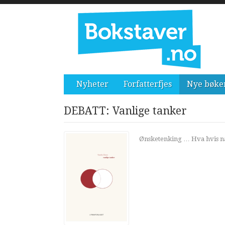
Nyheter
Forfatterfjes
Nye bøke
DEBATT: Vanlige tanker
Ønsketenking … Hva hvis nåt