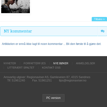
Tilbake »
NY kommentar
Artikkelen er ennå ikke lagt til noen kommentar ... Bli den første til å gjøre det.
NYHETER
FORFATTERFJES
NYE BØKER
ANMELDELSER
LITTERÆRT SPALTET
KONTAKT OSS
Ansvarlig utgiver: Regionaviser AS, Gamleveien 87, 4315 Sandnes
Tlf. 51961240
Fax. 51961251
tips@regionaviser.no
PC version