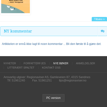
Tilbake »
NY kommentar
Artikkelen er ennå ikke lagt til noen kommentar ... Bli den første til å gjøre det.
NYHETER
FORFATTERFJES
NYE BØKER
ANMELDELSER
LITTERÆRT SPALTET
KONTAKT OSS
Ansvarlig utgiver: Regionaviser AS, Gamleveien 87, 4315 Sandnes
Tlf. 51961240
Fax. 51961251
tips@regionaviser.no
PC version