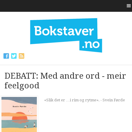
DEBATT: Med andre ord - meir
feelgood
«Slik det er …i rim og rytme». - Svein Førde