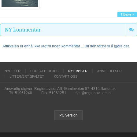
Tilbake »
NY kommentar
Artikkelen er ennå ikke lagt til noen kommentar ... Bli den første til å gjøre det.
NYHETER
FORFATTERFJES
NYE BØKER
ANMELDELSER
LITTERÆRT SPALTET
KONTAKT OSS
Ansvarlig utgiver: Regionaviser AS, Gamleveien 87, 4315 Sandnes
Tlf. 51961240
Fax. 51961251
tips@regionaviser.no
PC version