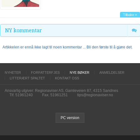
Tilbake »
NY kommentar
Artikkelen er ennå ikke lagt til noen kommentar ... Bli den første til å gjøre det.
NYHETER
FORFATTERFJES
NYE BØKER
ANMELDELSER
LITTERÆRT SPALTET
KONTAKT OSS
Ansvarlig utgiver: Regionaviser AS, Gamleveien 87, 4315 Sandnes
Tlf. 51961240
Fax. 51961251
tips@regionaviser.no
PC version