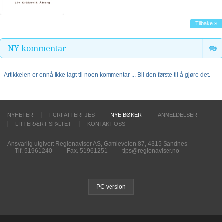
Tilbake »
NY kommentar
Artikkelen er ennå ikke lagt til noen kommentar ... Bli den første til å gjøre det.
NYHETER
FORFATTERFJES
NYE BØKER
ANMELDELSER
LITTERÆRT SPALTET
KONTAKT OSS
Ansvarlig utgiver: Regionaviser AS, Gamleveien 87, 4315 Sandnes
Tlf. 51961240
Fax. 51961251
tips@regionaviser.no
PC version