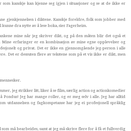
m kanskje kan kjenne seg igjen i situasjoner og se at de ikke er
nne gjenkjennelsen i diktene. Kanskje foreldre, folk som jobber med
l kunne dra nytte av å lese boka, sier Fagerheim.
tankene mine når jeg skriver dikt, og på den måten blir det også et
ne. Mine erfaringer er en kombinasjon av mine egne opplevelser og
esjonelt og privat. Det er ikke en gjennomgående jeg-person i alle
lere. Det er dessuten flere av tekstene som på et vis ikke er dikt, men
d mennesker.
mmer, jeg strikker litt, liker å se film, særlig action og actionkomedier
på Pondus! Jeg har mange roller, og er meg selv i alle. Jeg har alltid
nom utdannelsen og fagkompetanse har jeg ei profesjonell språklig
el som må bearbeides, samt at jeg må skrive flere for å få et fullverdig