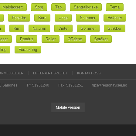
Malplassert
Sorg
Tap
Sentrallyriske
Tema
Foreldre
Barn
Unge
Skjebner
Historier
r
Rim
Naturen
Vinter
Sommer
Strikker
Leser
Pondus
Roller
ORdene
Språket
ling
Forankring
ANMELDELSER
LITTERÆRT SPALTET
KONTAKT OSS
15 Sandnes
Tlf. 51961240
Fax. 51961251
tips@regionaviser.no
Mobile version