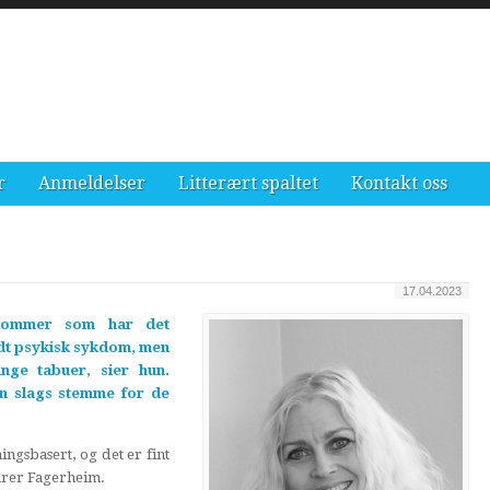
r
Anmeldelser
Litterært spaltet
Kontakt oss
17.04.2023
gdommer som har det
ndt psykisk sykdom, men
ge tabuer, sier hun.
n slags stemme for de
ingsbasert, og det er fint
larer Fagerheim.