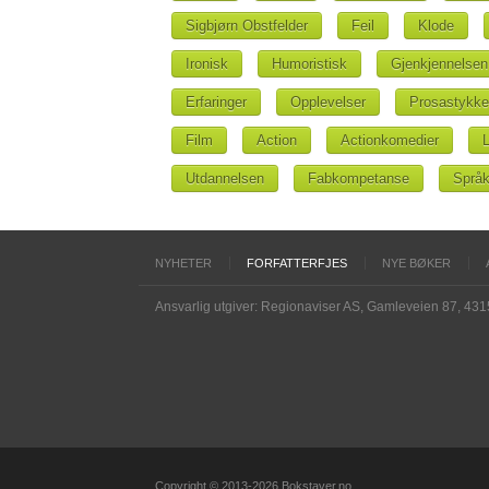
Sigbjørn Obstfelder
Feil
Klode
Ironisk
Humoristisk
Gjenkjennelsen
Erfaringer
Opplevelser
Prosastykke
Film
Action
Actionkomedier
Utdannelsen
Fabkompetanse
Språk
NYHETER
FORFATTERFJES
NYE BØKER
Ansvarlig utgiver: Regionaviser AS, Gamleveien 87, 43
Copyright © 2013-2026 Bokstaver.no