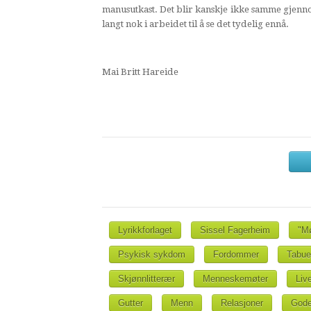
manusutkast. Det blir kanskje ikke samme gjen
langt nok i arbeidet til å se det tydelig ennå.
Mai Britt Hareide
Lyrikkforlaget
Sissel Fagerheim
"M
Psykisk sykdom
Fordommer
Tabue
Skjønnlitterær
Menneskemøter
Liv
Gutter
Menn
Relasjoner
God