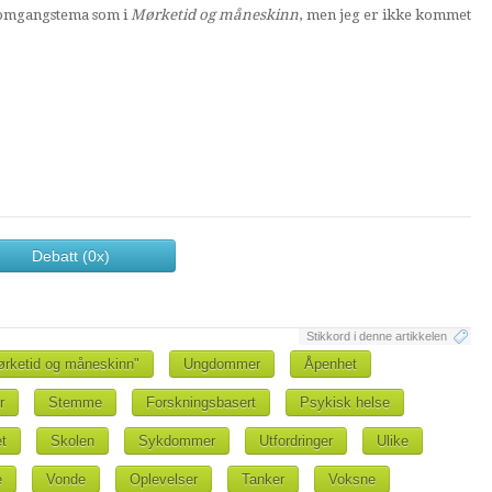
nomgangstema som i
Mørketid og måneskinn
, men jeg er ikke kommet
Debatt (0x)
Stikkord i denne artikkelen
ørketid og måneskinn"
Ungdommer
Åpenhet
r
Stemme
Forskningsbasert
Psykisk helse
et
Skolen
Sykdommer
Utfordringer
Ulike
e
Vonde
Oplevelser
Tanker
Voksne