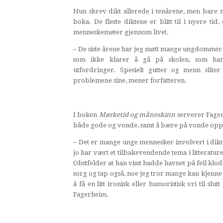
Hun skrev dikt allerede i tenårene, men bare n
boka. De fleste diktene er blitt til i nyere tid
menneskemøter gjennom livet.
– De siste årene har jeg møtt mange ungdommer 
som ikke klarer å gå på skolen, som ha
utfordringer. Spesielt gutter og menn sli
problemene sine, mener forfatteren.
I boken
Mørketid og måneskinn
serverer Fager
både gode og vonde, samt å bære på vonde oppl
– Det er mange unge mennesker involvert i dikt
jo har vært et tilbakevendende tema i litteratur
Obstfelder at han visst hadde havnet på feil klod
sorg og tap også, noe jeg tror mange kan kjenne s
å få en litt ironisk eller humoristisk vri til slu
Fagerheim.