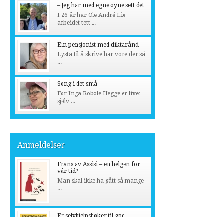
– Jeg har med egne øyne sett det
I 26 år har Ole André Lie
arbeidet tett ...
Ein pensjonist med diktarånd
Lysta til å skrive har vore der så
...
Song i det små
For Inga Robøle Hegge er livet
sjølv ...
Anmeldelser
Frans av Assisi – en helgen for
vår tid?
Man skal ikke ha gått så mange
...
Er selvhjelpsbøker til god