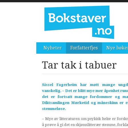
Nyheter
Forfatterfjes
Nye bøke
Tar tak i tabuer
Sissel Fagerheim har møtt mange un
vanskelig. – Det er blitt mye mer åpenhet ru
det er fortsatt mange fordommer og man
Diktsamlingen Mørketid og måneskinn er e
stemmeløse.
– Mye av litteraturen om psykisk helse er forskn
å prøve å gi det en skjønnlitterær stemme, fork