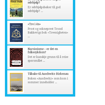
selvhjelp?
Er selvhjelpsbøker til god
selvhjelp? ...
«Tre i én»
Prost og sokneprest Trond
Bakkevigs bok «Treenigheten»
...
Narsissisme – er det en
folkesykdom?
Det er kanskje grunn til å reise
spørsmålet ...
Tilbake til Auschwitz-Birkenau
Boken «Auschwitz» som kom i
sommer inneholder ...