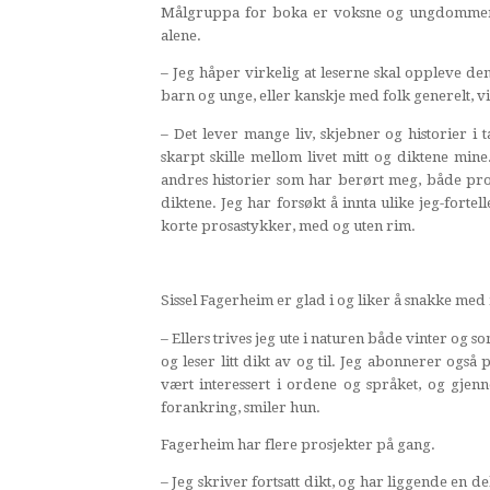
Målgruppa for boka er voksne og ungdommer so
alene.
– Jeg håper virkelig at leserne skal oppleve de
barn og unge, eller kanskje med folk generelt, vi
– Det lever mange liv, skjebner og historier i 
skarpt skille mellom livet mitt og diktene mi
andres historier som har berørt meg, både prof
diktene. Jeg har forsøkt å innta ulike jeg-fortel
korte prosastykker, med og uten rim.
Sissel Fagerheim er glad i og liker å snakke me
– Ellers trives jeg ute i naturen både vinter og so
og leser litt dikt av og til. Jeg abonnerer også 
vært interessert i ordene og språket, og gjen
forankring, smiler hun.
Fagerheim har flere prosjekter på gang.
– Jeg skriver fortsatt dikt, og har liggende en d