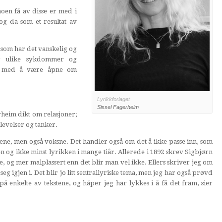
oen få av disse er med i
, og da som et resultat av
som har det vanskelig og
r ulike sykdommer og
ter med å være åpne om
Lyrikkforlaget
Sissel Fagerheim
heim dikt om relasjoner;
evelser og tanker.
ene, men også voksne. Det handler også om det å ikke passe inn, som
en og ikke minst lyrikken i mange tiår. Allerede i 1892 skrev Sigbjørn
e, og mer malplassert enn det blir man vel ikke. Ellers skriver jeg om
eg igjen i. Det blir jo litt sentrallyriske tema, men jeg har også prøvd
tt på enkelte av tekstene, og håper jeg har lykkes i å få det fram, sier