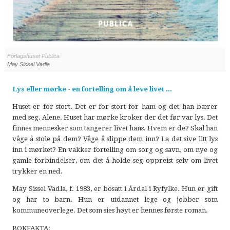
Forlagshuset Publica
May Sissel Vadla
Lys eller mørke - en fortelling om å leve livet ...
Huset er for stort. Det er for stort for ham og det han bærer
med seg. Alene. Huset har mørke kroker der det før var lys. Det
finnes mennesker som tangerer livet hans. Hvem er de? Skal han
våge å stole på dem? Våge å slippe dem inn? La det sive litt lys
inn i mørket? En vakker fortelling om sorg og savn, om nye og
gamle forbindelser, om det å holde seg oppreist selv om livet
trykker en ned.
May Sissel Vadla, f. 1983, er bosatt i Årdal i Ryfylke. Hun er gift
og har to barn. Hun er utdannet lege og jobber som
kommuneoverlege. Det som sies høyt er hennes første roman.
BOKFAKTA: