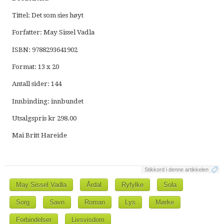
Tittel: Det som sies høyt
Forfatter: May Sissel Vadla
ISBN: 9788293641902
Format: 13 x 20
Antall sider: 144
Innbinding: innbundet
Utsalgspris kr 298.00
Mai Britt Hareide
Stikkord i denne artikkelen
May Sissel Vadla
Årdal
Ryfylke
Sola
Sorg
Savn
Roman
Lys
Mørke
Forbindelser
Livsvisdom