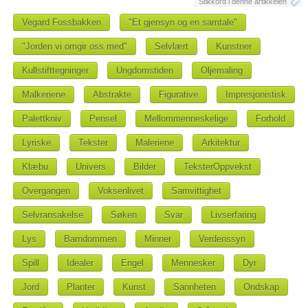
Stikkord i denne artikkelen
Vegard Fossbakken
"Et gjensyn og en samtale"
"Jorden vi omgir oss med"
Selvlært
Kunstner
Kullstifttegninger
Ungdomstiden
Oljemaling
Malkeriene
Abstrakte
Figurative
Impresjonistisk
Palettkniv
Pensel
Mellommenneskelige
Forhold
Lyriske
Tekster
Maleriene
Arkitektur
Klæbu
Univers
Bilder
TeksterOppvekst
Overgangen
Voksenlivet
Samvittighet
Selvransakelse
Søken
Svar
Livserfaring
Lys
Barndommen
Minner
Verdenssyn
Spill
Idealer
Engel
Mennesker
Dyr
Jord
Planter
Kunst
Sannheten
Ondskap