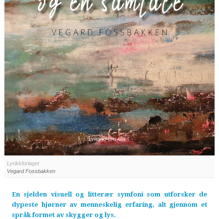
Lyrikkforlaget
Vegard Fossbakken
En sjelden visuell og litterær symfoni som utforsker de
dypeste hjørner av menneskelig erfaring, alt gjennom et
språk formet av skygger og lys.