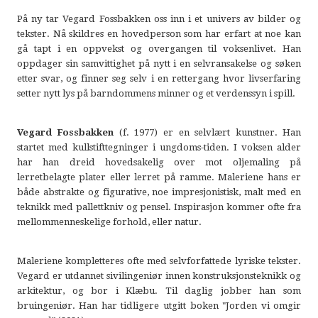
På ny tar Vegard Fossbakken oss inn i et univers av bilder og
tekster. Nå skildres en hovedperson som har erfart at noe kan
gå tapt i en oppvekst og overgangen til voksenlivet. Han
oppdager sin samvittighet på nytt i en selvransakelse og søken
etter svar, og finner seg selv i en rettergang hvor livserfaring
setter nytt lys på barndommens minner og et verdenssyn i spill.
Vegard Fossbakken
(f. 1977) er en selvlært kunstner. Han
startet med kullstifttegninger i ungdoms-tiden. I voksen alder
har han dreid hovedsakelig over mot oljemaling på
lerretbelagte plater eller lerret på ramme. Maleriene hans er
både abstrakte og figurative, noe impresjonistisk, malt med en
teknikk med pallettkniv og pensel. Inspirasjon kommer ofte fra
mellom
menneskelige forhold, eller natur.
Maleriene kompletteres ofte med selvforfattede lyriske tekster.
Vegard er utdannet sivilingeniør innen konstruksjonsteknikk og
arkitektur, og bor i Klæbu. Til daglig jobber han som
bruingeniør. Han har tidligere utgitt boken "Jorden vi omgir