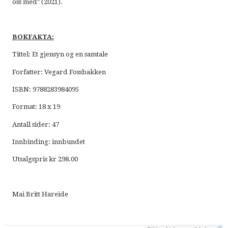
oss med" (2021).
BOKFAKTA:
Tittel: Et gjensyn og en samtale
Forfatter: Vegard Fossbakken
ISBN: 9788283984095
Format: 18 x 19
Antall sider: 47
Innbinding: innbundet
Utsalgspris kr 298.00
Mai Britt Hareide