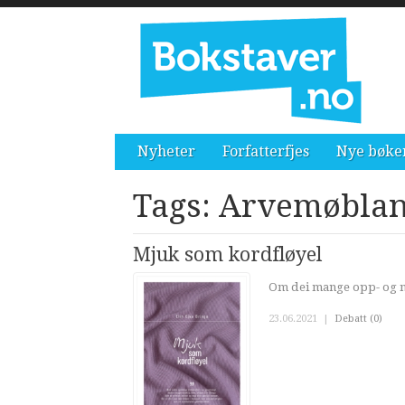
Nyheter
Forfatterfjes
Nye bøke
Tags: Arvemøbla
Mjuk som kordfløyel
Om dei mange opp- og ne
23.06.2021
|
Debatt (0)