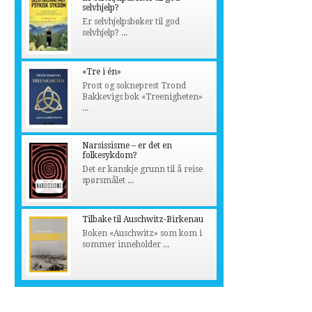
selvhjelp?
Er selvhjelpsbøker til god
selvhjelp? ...
«Tre i én»
Prost og sokneprest Trond
Bakkevigs bok «Treenigheten»
...
Narsissisme – er det en
folkesykdom?
Det er kanskje grunn til å reise
spørsmålet ...
Tilbake til Auschwitz-Birkenau
Boken «Auschwitz» som kom i
sommer inneholder ...