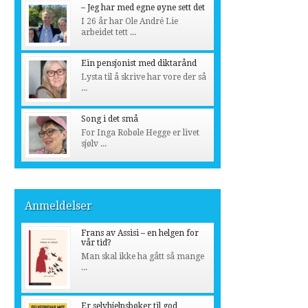
– Jeg har med egne øyne sett det
I 26 år har Ole André Lie
arbeidet tett ...
Ein pensjonist med diktarånd
Lysta til å skrive har vore der så
...
Song i det små
For Inga Robøle Hegge er livet
sjølv ...
Anmeldelser
Frans av Assisi – en helgen for
vår tid?
Man skal ikke ha gått så mange
...
Er selvhjelpsbøker til god