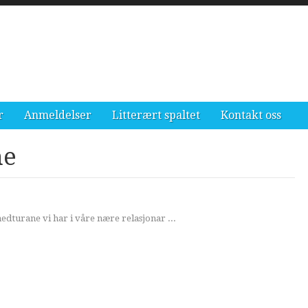
r
Anmeldelser
Litterært spaltet
Kontakt oss
ne
dturane vi har i våre nære relasjonar ...