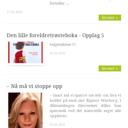
forteller ...
17.03.2023
les mer »
Den lille foreldretrøsteboka - Opplag 5
Salgssuksess !!!
21.02.2022
les mer »
– Nå må vi stoppe opp
– Snart må vi spørre oss selv om hva vi
holder på med, sier Rigmor Warberg. I
diktsamlingen Stjernestøv stiller hun
spørsmål ved det materielle suget alle
opplever.
05.05.2021