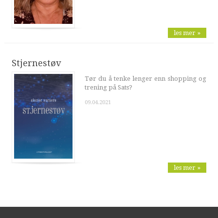
les mer »
Stjernestøv
Tør du å tenke lenger enn shopping og
trening på Sats?
09.04.2021
les mer »