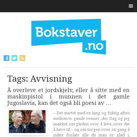
Tags: Avvisning
Å overleve et jordskjelv, eller å sitte med en
maskinpistol i munnen i det gamle
Jugoslavia, kan det også bli poesi av …
– Det startet med en lang og fuktig aften
mellom to gamle venner, der Dag og jeg
snakket om gleden over å leve, over det
å høre til – og om sorgen over en gang å
måtte forlate alle de man er glad i,