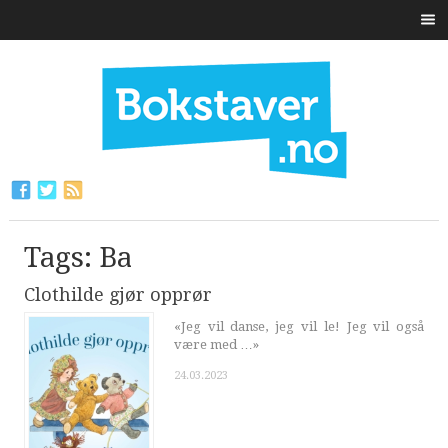
Tags: Ba
Clothilde gjør opprør
«Jeg vil danse, jeg vil le! Jeg vil også
være med …»
24.03.2023