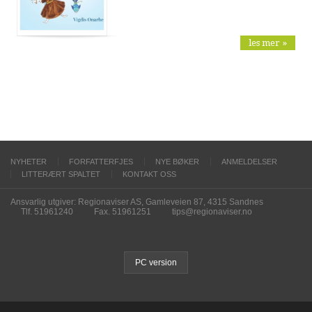
les mer »
NYHETER
FORFATTERFJES
NYE BØKER
ANMELDELSER
LITTERÆRT SPALTET
KONTAKT OSS
Ansvarlig utgiver: Regionaviser AS, Gamleveien 87, 4315 Sandnes
Tlf. 51961240
Fax. 51961251
tips@regionaviser.no
PC version