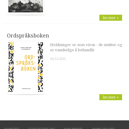
les mer »
Ordspråksboken
Holdninger er som virus - de smitter og
er vanskelige å behandle
04.12.2023
les mer »