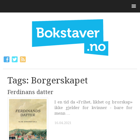
Tags: Borgerskapet
Ferdinans datter
I en tid da «Frihet, likhet og brorskap»
ikke gjelder for kvinner - bare for
menn …
16.04.2021