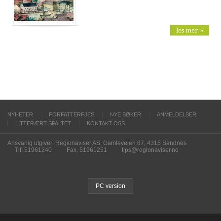
les mer »
NYHETER
FORFATTERFJES
NYE BØKER
ANMELDELSER
LITTERÆRT SPALTET
KONTAKT OSS
Ansvarlig utgiver: Regionaviser AS, Gamleveien 87, 4315 Sandnes
Tlf. 51961240
Fax. 51961251
tips@regionaviser.no
PC version