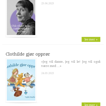
23.06.2023
les mer »
Clothilde gjør opprør
«Jeg vil danse, jeg vil le! Jeg vil også
være med …»
24.03.2023
les mer »