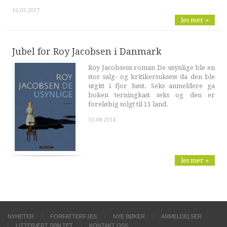
16.03.2017
les mer »
Jubel for Roy Jacobsen i Danmark
Roy Jacobsens roman De usynlige ble en
stor salg- og kritikersuksess da den ble
utgitt i fjor høst. Seks anmeldere ga
boken terningkast seks og den er
foreløbig solgt til 11 land.
30.08.2014
les mer »
NYHETER
FORFATTERFJES
NYE BØKER
ANMELDELSER
LITTERÆRT SPALTET
KONTAKT OSS