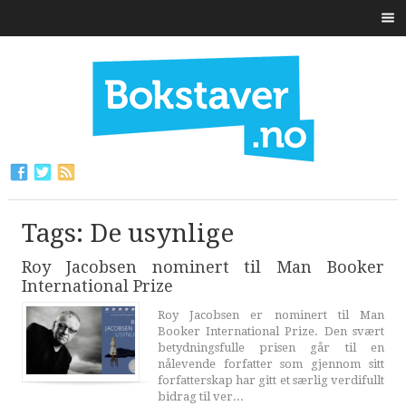
Tags: De usynlige
Roy Jacobsen nominert til Man Booker
International Prize
Roy Jacobsen er nominert til Man
Booker International Prize. Den svært
betydningsfulle prisen går til en
nålevende forfatter som gjennom sitt
forfatterskap har gitt et særlig verdifullt
bidrag til ver...