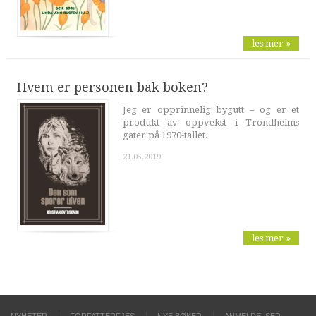
les mer »
Hvem er personen bak boken?
Jeg er opprinnelig bygutt – og er et
produkt av oppvekst i Trondheims
gater på 1970-tallet.
21.05.2019
les mer »