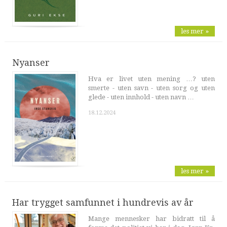
les mer »
Nyanser
Hva er livet uten mening …? uten
smerte - uten savn - uten sorg og uten
glede - uten innhold - uten navn …
18.12.2024
les mer »
Har trygget samfunnet i hundrevis av år
Mange mennesker har bidratt til å