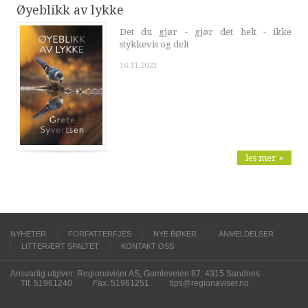
Øyeblikk av lykke
Det du gjør - gjør det helt - ikke
stykkevis og delt
16.11.2023
les mer »
NYHETER
FORFATTERFJES
NYE BØKER
ANMELDELSER
LITTERÆRT SPALTET
KONTAKT OSS
Ansvarlig utgiver: Regionaviser AS, Gamleveien 87, 4315 Sandnes
Tlf. 51961240
Fax. 51961251
tips@regionaviser.no