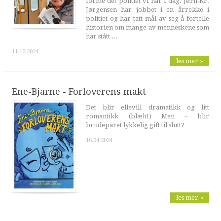
forme det politiet vi har i dag. Jørn-Kr.
Jørgensen har jobbet i en årrekke i
politiet og har tatt mål av seg å fortelle
historien om mange av menneskene som
har stått ...
11.12.2024
les mer »
Ene-Bjarne - Forloverens makt
Det blir ellevill dramatikk og litt
romantikk (blæh!) Men - blir
brudeparet lykkelig gift til slutt?
16.04.2024
les mer »