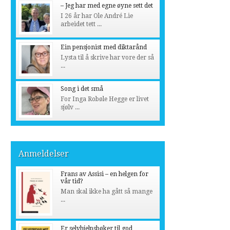
– Jeg har med egne øyne sett det
I 26 år har Ole André Lie
arbeidet tett ...
Ein pensjonist med diktarånd
Lysta til å skrive har vore der så
...
Song i det små
For Inga Robøle Hegge er livet
sjølv ...
Anmeldelser
Frans av Assisi – en helgen for
vår tid?
Man skal ikke ha gått så mange
...
Er selvhjelpsbøker til god