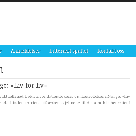
r
Anmeldelser
Litterært spaltet
Kontakt oss
n
e: «Liv for liv»
 aktuell med bok i sin omfattende serie om henrettelser i Norge. «Liv
tende bindet i serien, utforsker skjebnene til de som ble henrettet i