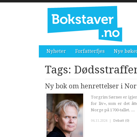
Nyheter
Forfatterfjes
Nye bøke
Tags: Dødsstraffe
Ny bok om henrettelser i Norg
Torgrim Sørnes er igjen
for liv», som er det åt
Norge på 1700-tallet. ...
04.11.2024
|
Debatt (0)