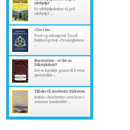
selvhjelp?
Er selvhjelpsbøker til god
selvhjelp? ...
«Tre i én»
Prost og sokneprest Trond
Bakkevigs bok «Treenigheten»
...
Narsissisme – er det en
folkesykdom?
Det er kanskje grunn til å reise
spørsmålet ...
Tilbake til Auschwitz-Birkenau
Boken «Auschwitz» som kom i
sommer inneholder ...